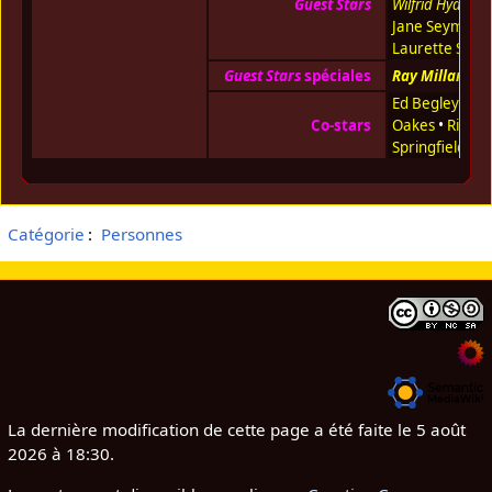
Guest Stars
Wilfrid Hyde-Wh
Jane Seymour
Laurette Span
Guest Stars
spéciales
Ray Milland
Ed Begley Jr.
•
Co-stars
Oakes
•
Rick
Springfield
Catégorie
:
Personnes
La dernière modification de cette page a été faite le 5 août
2026 à 18:30.