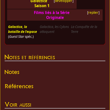
Galactica
[
développer
]
Saison 1
Films liés à la Série
[
replier
]
Originale
Galactica, la
Galactica, les Cylons
La Conquête de la
bataille de l'espace
attaquent
Terre
(
Guest Star
spéc.)
Notes et références
Notes
Références
Voir aussi