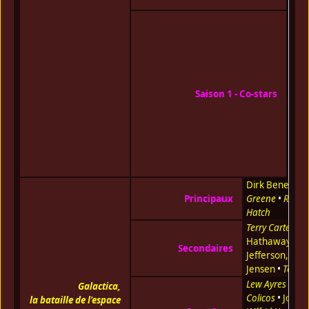
Sey
Ed B
Jr.
•
Don
Joh
Dul
•
Da
Saison 1 - Co-stars
Gre
Ran
Oak
Sar
Rus
Spri
Dirk Benedict
Principaux
Greene
•
Richa
Hatch
Terry Carter
•
N
Hathaway
•
He
Secondaires
Jefferson, Jr.
•
Jensen
•
Tony 
Lew Ayres
•
Joh
Galactica,
Colicos
•
John F
la bataille de l'espace