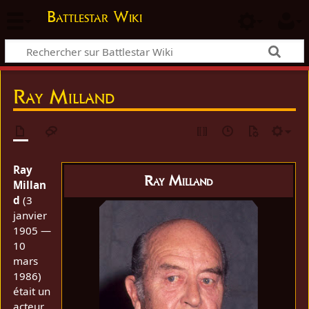
Battlestar Wiki
Ray Milland
Ray
Ray Milland
Millan
d
(3
janvier
1905 —
10
mars
1986)
était un
acteur