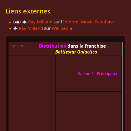
Liens externes
Ray Milland
sur l'
Internet Movie Database
(
en
)
Ray Milland
sur
Wikipédia
Distribution
dans la franchise
v
d
m
[
re
Battlestar Galactica
Dirk
Ben
Lorn
Saison 1 - Principaux
Gre
Rich
Hat
Terr
Cart
Joh
Coli
Noa
Hat
•
He