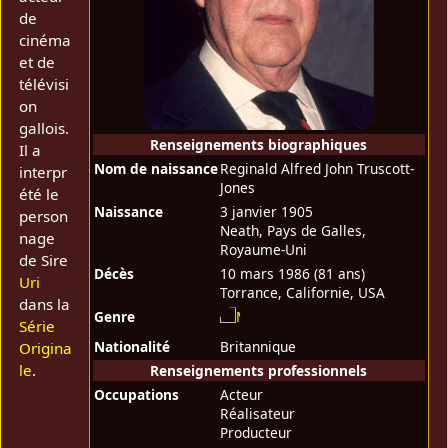
de
cinéma
et de
télévisi
on
gallois.
Renseignements biographiques
Il a
Nom de naissance
Reginald Alfred John Truscott-
interpr
Jones
été le
Naissance
3 janvier 1905
person
Neath, Pays de Galles,
nage
Royaume-Uni
de Sire
Décès
10 mars 1986
(81 ans)
Uri
Torrance, Californie, USA
dans la
Genre
Série
Nationalité
Britannique
Origina
le
.
Renseignements professionnels
Occupations
Acteur
Réalisateur
Producteur