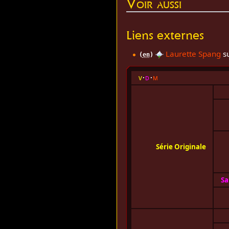
Voir aussi
Liens externes
Laurette Spang
su
(
en
)
v
d
m
Série Originale
Sa