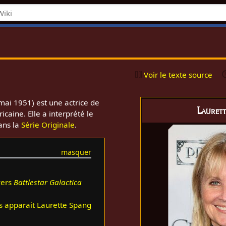
Voir le texte source
mai 1951) est une actrice de
Lauret
caine. Elle a interprété le
ans la
Série Originale
.
vers
Battlestar Galactica
s apparait Laurette Spang