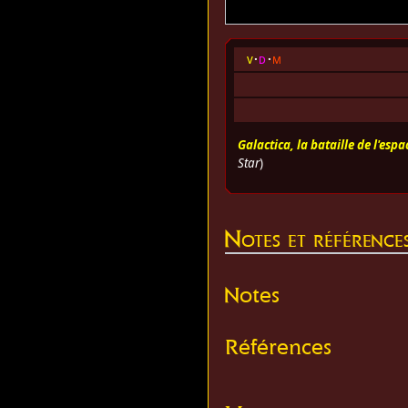
v
d
m
Galactica, la bataille de l'espa
Star
)
Notes et référence
Notes
Références