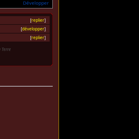
Développer
[
replier
]
[
développer
]
[
replier
]
 Terre