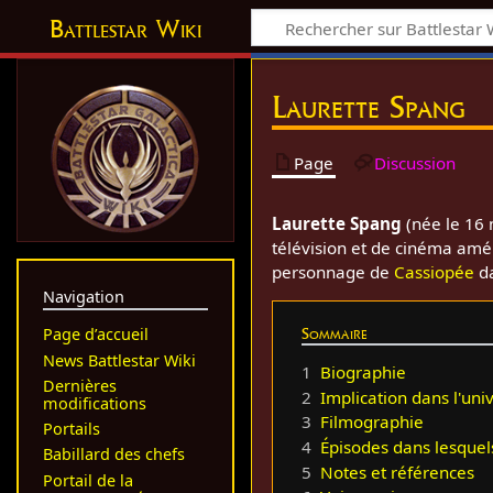
Battlestar Wiki
Laurette Spang
Page
Discussion
Laurette Spang
(née le 16 
télévision et de cinéma améri
personnage de
Cassiopée
d
Navigation
Sommaire
Page d’accueil
News Battlestar Wiki
1
Biographie
Dernières
2
Implication dans l'uni
modifications
3
Filmographie
Portails
4
Épisodes dans lesquel
Babillard des chefs
5
Notes et références
Portail de la