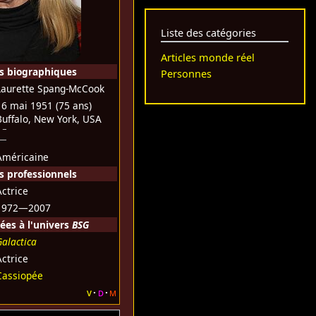
Liste des catégories
Articles monde réel
s biographiques
Personnes
Laurette Spang-McCook
16 mai 1951
(75 ans)
Buffalo, New York, USA
Américaine
 professionnels
Actrice
1972—2007
ées à l'univers
BSG
Galactica
Actrice
Cassiopée
v
d
m