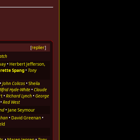
[
replier
]
atch
way
•
Herbert Jefferson,
rette Spang
•
Tony
•
John Colicos
•
Sheila
ilfrid Hyde-White
•
Claude
rt
•
Richard Lynch
•
George
•
Red West
and
•
Jane Seymour
ghan
•
David Greenan
•
eld
r.
•
Maren Jensen
•
Tony