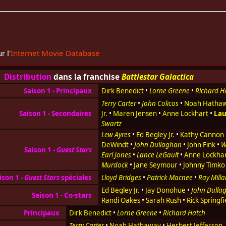
r l'
Internet Movie Database
Distribution
dans la franchise
Battlestar Galactica
Saison 1 - Principaux
Dirk Benedict
•
Lorne Greene
•
Richard H
Terry Carter
•
John Colicos
•
Noah Hatha
Saison 1 - Secondaires
Jr.
•
Maren Jensen
•
Anne Lockhart
•
Lau
Swartz
Lew Ayres
•
Ed Begley Jr.
•
Kathy Cannon
DeWindt
•
John Dullaghan
•
John Fink
•
W
Saison 1 -
Guest Stars
Earl Jones
•
Lance LeGault
•
Anne Lockha
Murdock
•
Jane Seymour
•
Johnny Timko
ison 1 -
Guest Stars
spéciales
Lloyd Bridges
•
Patrick Macnee
•
Ray Mill
Ed Begley Jr.
•
Jay Donohue
•
John Dulla
Saison 1 - Co-stars
Randi Oakes
•
Sarah Rush
•
Rick Springfi
Principaux
Dirk Benedict
•
Lorne Greene
•
Richard Hatch
Terry Carter
•
Noah Hathaway
•
Herbert Jefferson, J