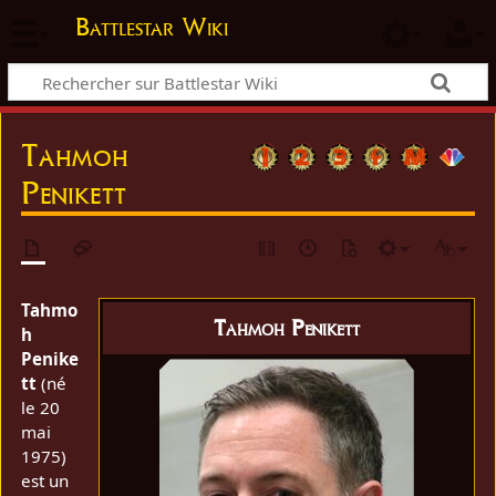
Battlestar Wiki
Tahmoh
Penikett
Tahmo
Tahmoh Penikett
h
Penike
tt
(né
le 20
mai
1975)
est un