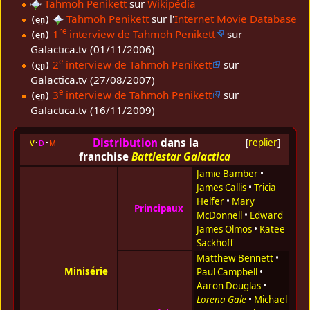
Tahmoh Penikett
sur
Wikipédia
Tahmoh Penikett
sur l'
Internet Movie Database
(
en
)
re
1
interview de Tahmoh Penikett
sur
(
en
)
Galactica.tv (01/11/2006)
e
2
interview de Tahmoh Penikett
sur
(
en
)
Galactica.tv (27/08/2007)
e
3
interview de Tahmoh Penikett
sur
(
en
)
Galactica.tv (16/11/2009)
Distribution
dans la
v
d
m
[
replier
]
franchise
Battlestar Galactica
Jamie Bamber
•
James Callis
•
Tricia
Helfer
•
Mary
Principaux
McDonnell
•
Edward
James Olmos
•
Katee
Sackhoff
Matthew Bennett
•
Minisérie
Paul Campbell
•
Aaron Douglas
•
Lorena Gale
•
Michael