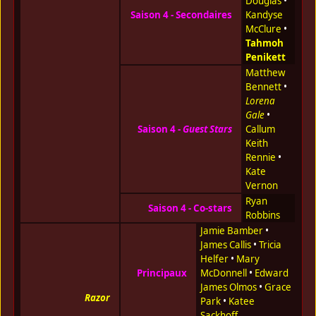
Douglas
•
Saison 4 - Secondaires
Kandyse
McClure
•
Tahmoh
Penikett
Matthew
Bennett
•
Lorena
Gale
•
Saison 4 -
Guest Stars
Callum
Keith
Rennie
•
Kate
Vernon
Ryan
Saison 4 - Co-stars
Robbins
Jamie Bamber
•
James Callis
•
Tricia
Helfer
•
Mary
Principaux
McDonnell
•
Edward
James Olmos
•
Grace
Razor
Park
•
Katee
Sackhoff