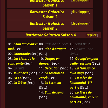
Battlestar Galactica
[
développer
]
Saison 1
Battlestar Galactica
[
développer
]
Saison 2
Battlestar Galactica
[
développer
]
Saison 3
Battlestar Galactica
Saison 4
[
replier
]
01.
Celui qui croit en
08.
Prise de pouvoir
15.
Sans issue
moi
(Sec.)
09.
Plan d'attaque
16.
Le Retour de
02.
Lobotomie
(Sec.)
(Sec.)
Gaius
03.
Les Liens de la
10.
Otages en
17.
Quelqu'un pour
contrainte
(Sec.)
danger
(Sec.)
veiller sur moi
(Sec.)
04.
La Fuite
11.
Déception
(Sec.)
18.
La Naissance
05.
Mutinerie
(Sec.)
12.
La Motion de
d'un ange
(Sec.)
06.
La Foi
(Sec.)
Zarek
(Sec.)
19.
La Mère de
re
07.
La Trêve
(Sec.)
13.
Le Serment
l'humanité
, 1
(Sec.)
partie
(Sec.)
14.
Bain de sang
20.
La Mère de
e
e
(Sec.)
l'humanité
, 2
& 3
parties
(Sec.)