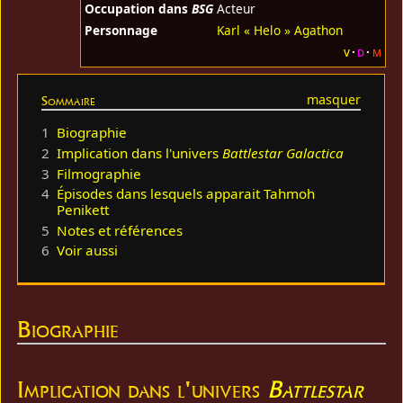
Occupation dans
BSG
Acteur
Personnage
Karl « Helo » Agathon
v
d
m
Sommaire
1
Biographie
2
Implication dans l'univers
Battlestar Galactica
3
Filmographie
4
Épisodes dans lesquels apparait Tahmoh
Penikett
5
Notes et références
6
Voir aussi
Biographie
Implication dans l'univers
Battlestar