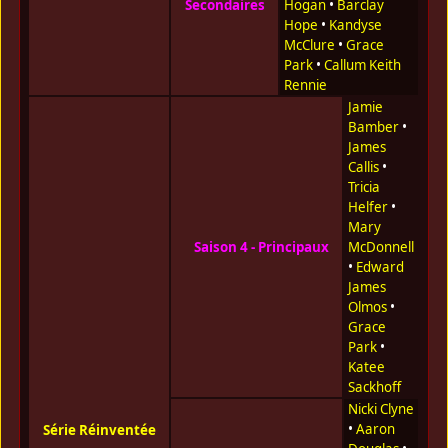
Secondaires
Hogan
•
Barclay
Hope
•
Kandyse
McClure
•
Grace
Park
•
Callum Keith
Rennie
Jamie
Bamber
•
James
Callis
•
Tricia
Helfer
•
Mary
Saison 4 - Principaux
McDonnell
•
Edward
James
Olmos
•
Grace
Park
•
Katee
Sackhoff
Nicki Clyne
•
Aaron
Série Réinventée