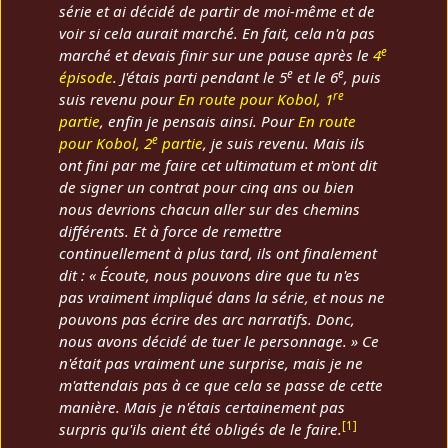
série et ai décidé de partir de moi-même et de
voir si cela aurait marché. En fait, cela n'a pas
e
marché et devais finir sur une pause après le
4
e
e
épisode
. J'étais parti pendant le 5
et le 6
, puis
re
suis revenu pour
En route pour Kobol
, 1
partie
, enfin je pensais ainsi. Pour
En route
e
pour Kobol
, 2
partie
, je suis revenu. Mais ils
ont fini par me faire cet ultimatum et m'ont dit
de signer un contrat pour cinq ans ou bien
nous devrions chacun aller sur des chemins
différents. Et à force de remettre
continuellement à plus tard, ils ont finalement
dit : « Écoute, nous pouvons dire que tu n'es
pas vraiment impliqué dans la série, et nous ne
pouvons pas écrire des arc narratifs. Donc,
nous avons décidé de tuer le personnage. » Ce
n'était pas vraiment une surprise, mais je ne
m'attendais pas à ce que cela se passe de cette
manière. Mais je n'étais certainement pas
[
1
]
surpris qu'ils aient été obligés de le faire.