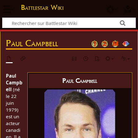
Battlestar Wiki
Paul Campbell
Paul
Paul Campbell
Campb
ell
(né
le 22
juin
1979)
est un
acteur
canadi
en. Il a