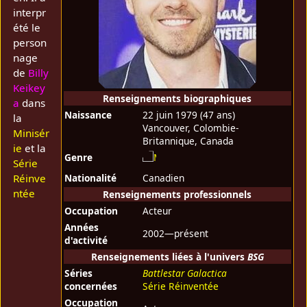
interpr
été le
person
nage
de
Billy
Keikey
Renseignements biographiques
a
dans
Naissance
22 juin 1979
(47 ans)
la
Vancouver, Colombie-
Minisér
Britannique, Canada
ie
et la
Genre
Série
Réinve
Nationalité
Canadien
ntée
Renseignements professionnels
Occupation
Acteur
Années
2002—présent
d'activité
Renseignements liées à l'univers
BSG
Séries
Battlestar Galactica
concernées
Série Réinventée
Occupation