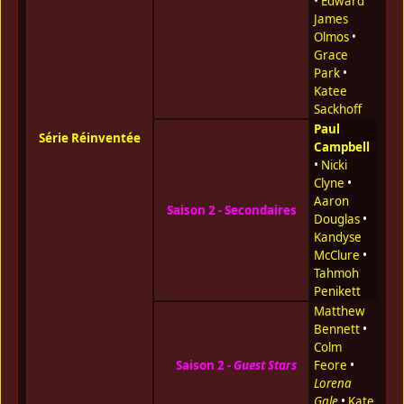
•
Edward
James
Olmos
•
Grace
Park
•
Katee
Sackhoff
Paul
Série Réinventée
Campbell
•
Nicki
Clyne
•
Aaron
Saison 2 - Secondaires
Douglas
•
Kandyse
McClure
•
Tahmoh
Penikett
Matthew
Bennett
•
Colm
Saison 2 -
Guest Stars
Feore
•
Lorena
Gale
•
Kate