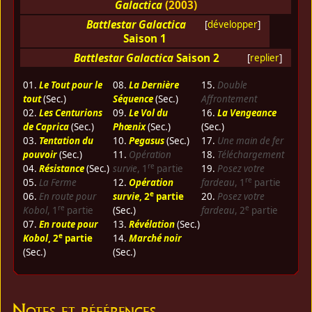
Galactica
(2003)
Battlestar Galactica
[
développer
]
Saison 1
Battlestar Galactica
Saison 2
[
replier
]
01.
Le Tout pour le
08.
La Dernière
15.
Double
tout
(Sec.)
Séquence
(Sec.)
Affrontement
02.
Les Centurions
09.
Le Vol du
16.
La Vengeance
de Caprica
(Sec.)
Phœnix
(Sec.)
(Sec.)
03.
Tentation du
10.
Pegasus
(Sec.)
17.
Une main de fer
pouvoir
(Sec.)
11.
Opération
18.
Téléchargement
re
04.
Résistance
(Sec.)
survie
, 1
partie
19.
Posez votre
re
05.
La Ferme
12.
Opération
fardeau
, 1
partie
e
06.
En route pour
survie
, 2
partie
20.
Posez votre
re
e
Kobol
, 1
partie
(Sec.)
fardeau
, 2
partie
07.
En route pour
13.
Révélation
(Sec.)
e
Kobol
, 2
partie
14.
Marché noir
(Sec.)
(Sec.)
Notes et références