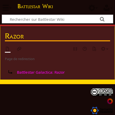
Battlestar Wiki
Razor
Page de redirection
Rediriger vers :
Battlestar Galactica: Razor