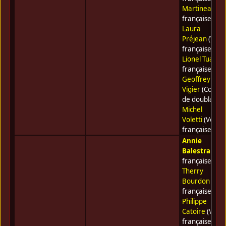
Martineau
(Vo
française) •
Laura
Préjean
(Voix
française) •
Lionel Tua
(Vo
française) •
Geoffrey
Vigier
(Coméd
de doublage) 
Michel
Voletti
(Voix
française)
Annie
Balestra
(Voi
française) •
Therry
Bourdon
(Voi
française) •
Philippe
Catoire
(Voix
française) •
G