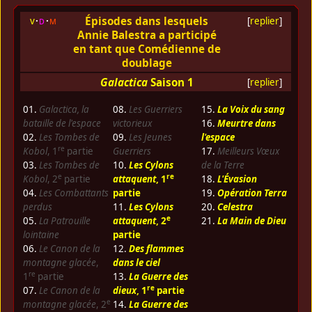
Épisodes dans lesquels
v
d
m
[
replier
]
Annie Balestra a participé
en tant que Comédienne de
doublage
Galactica
Saison 1
[
replier
]
01.
Galactica, la
08.
Les Guerriers
15.
La Voix du sang
bataille de l'espace
victorieux
16.
Meurtre dans
02.
Les Tombes de
09.
Les Jeunes
l'espace
re
Kobol
, 1
partie
Guerriers
17.
Meilleurs Vœux
03.
Les Tombes de
10.
Les Cylons
de la Terre
e
re
Kobol
, 2
partie
attaquent
, 1
18.
L'Évasion
04.
Les Combattants
partie
19.
Opération Terra
perdus
11.
Les Cylons
20.
Celestra
e
05.
La Patrouille
attaquent
, 2
21.
La Main de Dieu
lointaine
partie
06.
Le Canon de la
12.
Des flammes
montagne glacée
,
dans le ciel
re
1
partie
13.
La Guerre des
re
07.
Le Canon de la
dieux
, 1
partie
e
montagne glacée
, 2
14.
La Guerre des