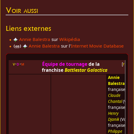
Voir aussi
Liens externes
Annie Balestra
sur
Wikipédia
Annie Balestra
sur l'
Internet Movie Database
(
en
)
Équipe de tournage
de la
v
d
m
[
replie
franchise
Battlestar Galactica
Annie
Balestra
(Voi
française) •
Claude
Chantal
(Voix
française) •
Henry
Djanik
(Voix
française) •
Philippe