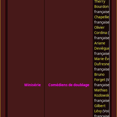
Therry
Bourdon
(Voi
française) •
G
Chapellier
(Vo
française) •
Olivier
Cordina
(Voix
française) •
Ariane
Deviègue
(Voi
française) •
Marie-Ève
Dufresne
(Voi
française) •
Bruno
Forget
(Voix
Minisérie
Comédiens de doublage
française) •
Mathias
Kozlowski
(Voi
française) •
Gilbert
Lévy
(Voix
française) •
Jo