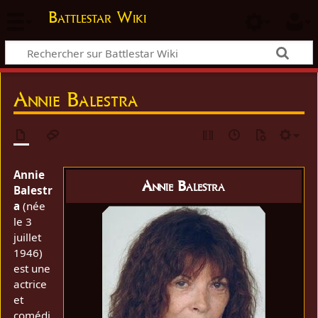
Battlestar Wiki
Annie Balestra
Annie
Annie Balestra
Balestr
a
(née
le 3
juillet
1946)
est une
actrice
et
comédi