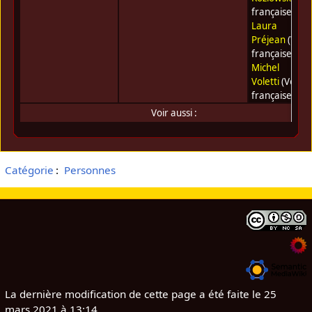
française) •
Laura
Préjean
(Voix
française) •
Michel
Voletti
(Voix
française)
Voir aussi :
Catégorie
:
Personnes
La dernière modification de cette page a été faite le 25
mars 2021 à 13:14.