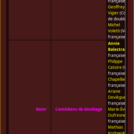
française) •
Geoffrey
Vigier
(Coméd
de doublage) 
Michel
Voletti
(Voix
française)
Annie
Balestra
(Voi
française) •
Philippe
Catoire
(Voix
française) •
G
Chapellier
(Vo
française) •
Ariane
Deviègue
(Voi
française) •
Razor
Comédiens de doublage
Marie-Ève
Dufresne
(Voi
française) •
Mathias
Kozlowski
(Voi