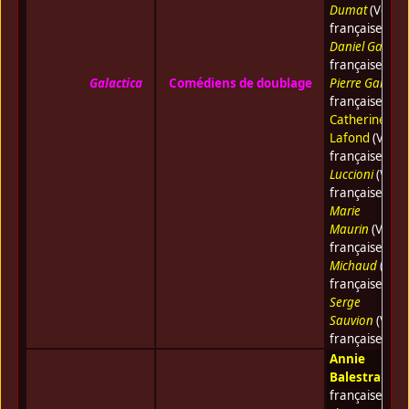
Dumat
(Voix
française) •
Daniel Gall
(Vo
française) •
Galactica
Comédiens de doublage
Pierre Garin
(V
française) •
Catherine
Lafond
(Voix
française) •
Jo
Luccioni
(Voix
française) •
Yv
Marie
Maurin
(Voix
française) •
Je
Michaud
(Voix
française) •
Serge
Sauvion
(Voix
française)
Annie
Balestra
(Voi
française) •