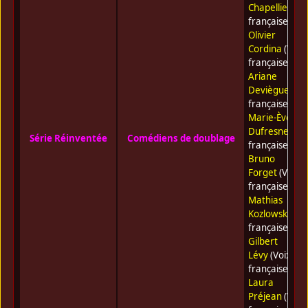
Chapellier
(Vo
française) •
Olivier
Cordina
(Voix
française) •
Ariane
Deviègue
(Voi
française) •
Marie-Ève
Dufresne
(Voi
Série Réinventée
Comédiens de doublage
française) •
Bruno
Forget
(Voix
française) •
Mathias
Kozlowski
(Voi
française) •
Gilbert
Lévy
(Voix
française) •
Laura
Préjean
(Voix