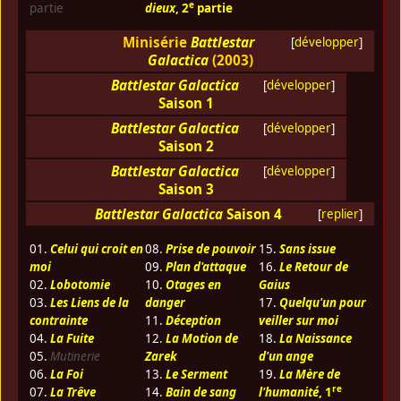
e
partie
dieux
, 2
partie
Minisérie
Battlestar
[
développer
]
Galactica
(2003)
Battlestar Galactica
[
développer
]
Saison 1
Battlestar Galactica
[
développer
]
Saison 2
Battlestar Galactica
[
développer
]
Saison 3
Battlestar Galactica
Saison 4
[
replier
]
01.
Celui qui croit en
08.
Prise de pouvoir
15.
Sans issue
moi
09.
Plan d'attaque
16.
Le Retour de
02.
Lobotomie
10.
Otages en
Gaius
03.
Les Liens de la
danger
17.
Quelqu'un pour
contrainte
11.
Déception
veiller sur moi
04.
La Fuite
12.
La Motion de
18.
La Naissance
05.
Mutinerie
Zarek
d'un ange
06.
La Foi
13.
Le Serment
19.
La Mère de
re
07.
La Trêve
14.
Bain de sang
l'humanité
, 1