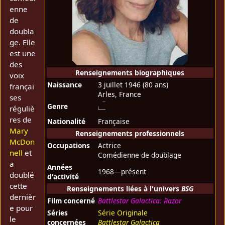
enne
de
doubla
ge. Elle
est une
des
Renseignements biographiques
voix
Naissance
3 juillet 1946
(80 ans)
françai
Arles, France
ses
Genre
réguliè
res de
Nationalité
Française
Mary
Renseignements professionnels
McDon
Occupations
Actrice
nell
et
Comédienne de doublage
a
Années
1968—présent
doublé
d'activité
cette
Renseignements liées à l'univers
BSG
dernièr
Film concerné
Battlestar Galactica: Razor
e pour
Séries
Série Originale
le
concernées
Battlestar Galactica