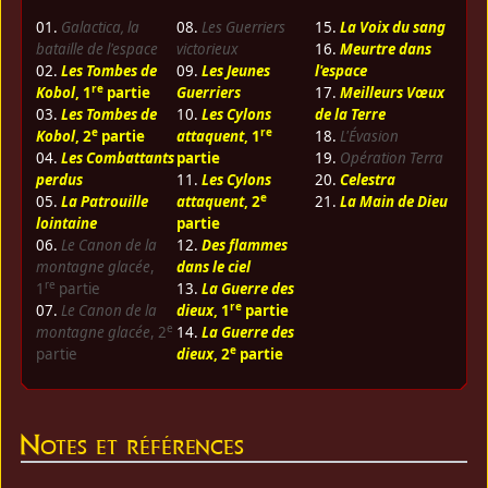
01.
Galactica, la
08.
Les Guerriers
15.
La Voix du sang
bataille de l'espace
victorieux
16.
Meurtre dans
02.
Les Tombes de
09.
Les Jeunes
l'espace
re
Kobol
, 1
partie
Guerriers
17.
Meilleurs Vœux
03.
Les Tombes de
10.
Les Cylons
de la Terre
e
re
Kobol
, 2
partie
attaquent
, 1
18.
L'Évasion
04.
Les Combattants
partie
19.
Opération Terra
perdus
11.
Les Cylons
20.
Celestra
e
05.
La Patrouille
attaquent
, 2
21.
La Main de Dieu
lointaine
partie
06.
Le Canon de la
12.
Des flammes
montagne glacée
,
dans le ciel
re
1
partie
13.
La Guerre des
re
07.
Le Canon de la
dieux
, 1
partie
e
montagne glacée
, 2
14.
La Guerre des
e
partie
dieux
, 2
partie
Notes et références