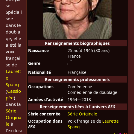
se.
Spéciali
sée
dans le
doubla
ge, elle
Renseignements biographiques
a été la
Naissance
25 août 1945
(80 ans)
voix
France
françai
Genre
se de
Laurett
Nationalité
Française
e
Renseignements professionnels
Spang
Occupations
Comédienne
(
Cassio
Comédienne de doublage
pée
)
Années d'activité
1964—2018
dans la
Renseignements liées à l'univers
BSG
Série
Série concernée
Série Originale
Origina
Occupation dans
Voix française de
Laurette
le
à
BSG
Spang
l'exclusi
v
d
m