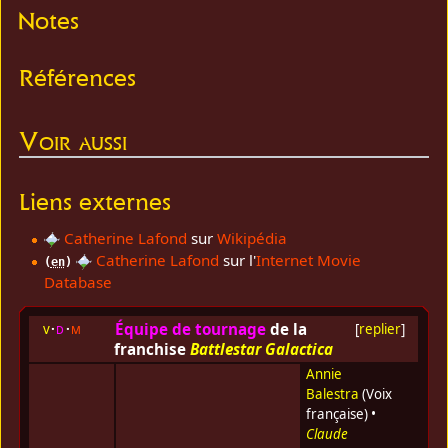
Notes
Références
Voir aussi
Liens externes
Catherine Lafond
sur
Wikipédia
Catherine Lafond
sur l'
Internet Movie
(
en
)
Database
Équipe de tournage
de la
v
d
m
[
replier
]
franchise
Battlestar Galactica
Annie
Balestra
(Voix
française) •
Claude