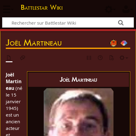
Battlestar Wiki
Joël Martineau
Joël
Joël Martineau
Martin
eau
(né
le 15
janvier
1945)
est un
ancien
acteur
et