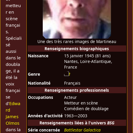
metteu
r en
scène
françai
s.
Spéciali
Une des très rares images de Martineau
sé
Renseignements biographiques
aussi
Naissance
15 janvier 1945
(81 ans)
dans le
Nantes, Loire-Atlantique,
doubla
France
ge, il a
Genre
été la
Nationalité
Français
voix
françai
Renseignements professionnels
se
Occupations
Acteur
Metteur en scène
d'
Edwa
Comédien de doublage
rd
Années d'activité
1963—2003
James
Olmos
Renseignements liées à l'univers
BSG
dans la
Série concernée
Battlestar Galactica