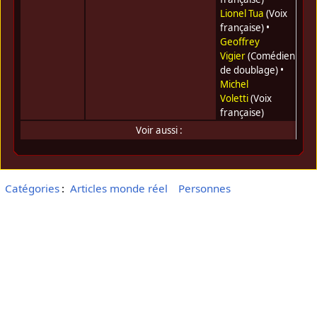
Lionel Tua
(Voix
française) •
Geoffrey
Vigier
(Comédien
de doublage) •
Michel
Voletti
(Voix
française)
Voir aussi :
Catégories
:
Articles monde réel
Personnes