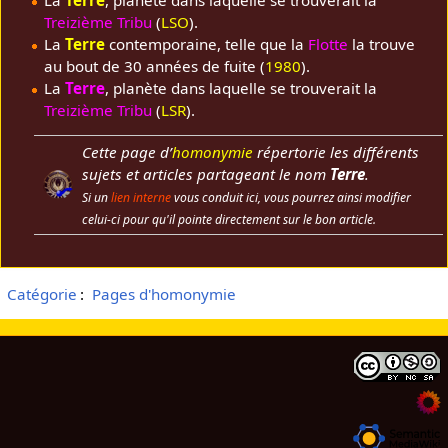
La
Terre
, planète dans laquelle se trouverait la
Treizième Tribu
(
LSO
).
La
Terre
contemporaine, telle que la
Flotte
la trouve
au bout de 30 années de fuite (
1980
).
La
Terre
, planète dans laquelle se trouverait la
Treizième Tribu
(
LSR
).
Cette page d’
homonymie
répertorie les différents
sujets et articles partageant le nom
Terre
.
Si un
lien interne
vous conduit ici, vous pourrez ainsi modifier
celui-ci pour qu'il pointe directement sur le bon article.
Catégorie
:
Pages d'homonymie