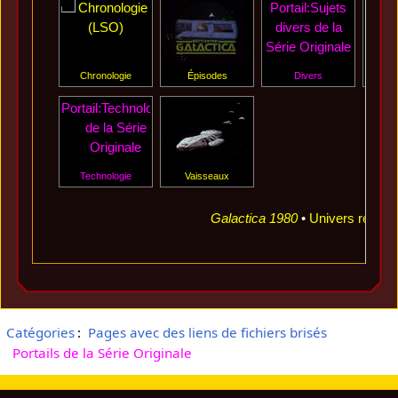
Portail:Sujets
Porta
divers de la
d
Série Originale
Chronologie
Épisodes
Divers
Év
Portail:Technologie
de la Série
Originale
Technologie
Vaisseaux
Galactica 1980
•
Univers réinve
Catégories
:
Pages avec des liens de fichiers brisés
Portails de la Série Originale