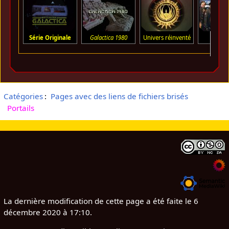
Série Originale
Galactica 1980
Univers réinventé
À pro
Catégories
:
Pages avec des liens de fichiers brisés
Portails
La dernière modification de cette page a été faite le 6
décembre 2020 à 17:10.