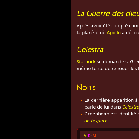
La Guerre des die
Après avoir été compté comme
la planète où
Apollo
a décou
Celestra
Starbuck
se demande si Gree
même tente de renouer les 
Notes
La dernière apparition à
parle de lui dans
Celestr
Greenbean est identifié 
de l'espace
v
d
m