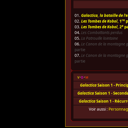
01.
Galactica, la bataille de l'
re
02.
Les Tombes de Kobol
, 1
p
e
03.
Les Tombes de Kobol
, 2
pa
04.
Les Combattants perdus
05.
La Patrouille lointaine
06.
Le Canon de la montagne g
partie
07.
Le Canon de la montagne g
partie
v
d
m
Galactica
Saison 1 - Princ
Galactica
Saison 1 - Second
Galactica
Saison 1 - Récur
Voir aussi :
Personna