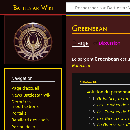
Battlestar Wiki
Greenbean
Page
Discussion
Le sergent
Greenbean
est u
Galactica
.
Navigation
Sommaire
Page d’accueil
1
Évolution du personn
News Battlestar Wiki
1.1
Galactica, la bat
Dernières
1.2
Les Tombes de 
modifications
1.3
Les Tombes de 
Portails
1.4
Les Guerriers vic
Babillard des chefs
1.5
La Guerre des d
Portail de la