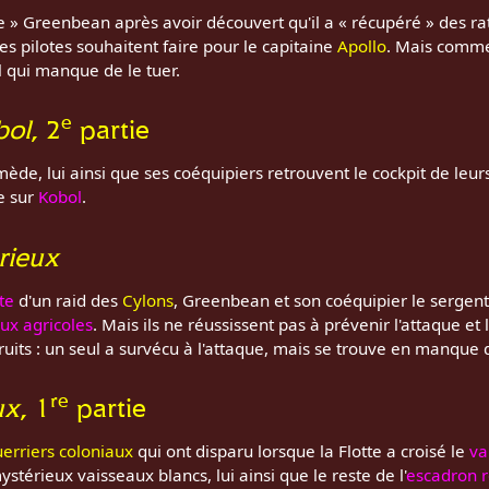
» Greenbean après avoir découvert qu'il a « récupéré » des ra
les pilotes souhaitent faire pour le capitaine
Apollo
. Mais comme 
l qui manque de le tuer.
e
bol
, 2
partie
ède, lui ainsi que ses coéquipiers retrouvent le cockpit de leu
e sur
Kobol
.
orieux
te
d'un raid des
Cylons
, Greenbean et son coéquipier le sergen
ux agricoles
. Mais ils ne réussissent pas à prévenir l'attaque et
ruits : un seul a survécu à l'attaque, mais se trouve en manque
re
ux
, 1
partie
erriers coloniaux
qui ont disparu lorsque la Flotte a croisé le
va
stérieux vaisseaux blancs, lui ainsi que le reste de l'
escadron 