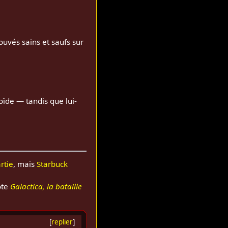
ouvés sains et saufs sur
ïde — tandis que lui-
rtie
, mais
Starbuck
ote
Galactica, la bataille
[
replier
]