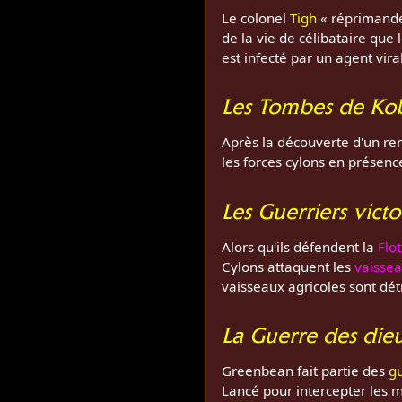
Le colonel
Tigh
« réprimande 
de la vie de célibataire que 
est infecté par un agent vira
Les Tombes de Ko
Après la découverte d'un rem
les forces cylons en présenc
Les Guerriers vict
Alors qu'ils défendent la
Flot
Cylons attaquent les
vaissea
vaisseaux agricoles sont dét
La Guerre des die
Greenbean fait partie des
gu
Lancé pour intercepter les my