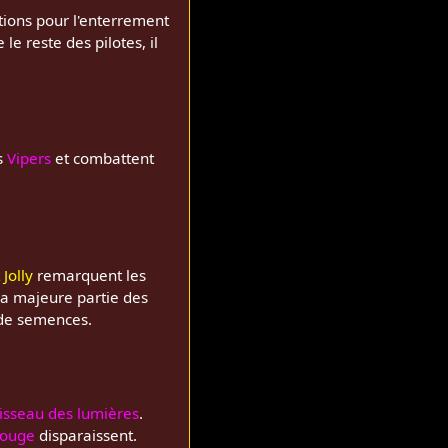
tions pour l'enterrement
le reste des pilotes, il
rs
Vipers
et combattent
t
Jolly
remarquent les
 la majeure partie des
 de semences.
isseau des lumières
.
rouge
disparaissent.