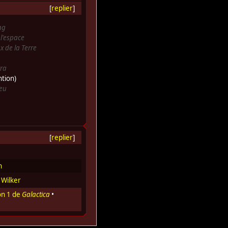
[
replier
]
ng
l'espace
x de la Terre
ra
tion)
eu
[
replier
]
h
•
Wilker
on 1 de
Galactica
•