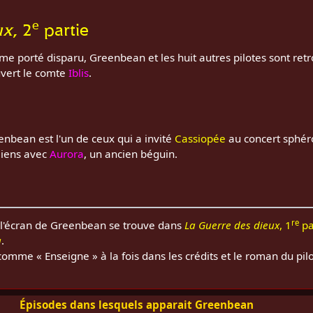
e
ux
, 2
partie
 porté disparu, Greenbean et les huit autres pilotes sont retr
vert le comte
Iblis
.
nbean est l'un de ceux qui a invité
Cassiopée
au concert sphéro
liens avec
Aurora
, un ancien béguin.
re
 l'écran de Greenbean se trouve dans
La Guerre des dieux
, 1
pa
a
.
comme « Enseigne » à la fois dans les crédits et le roman du pil
Épisodes dans lesquels apparait Greenbean