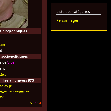
Liste des catégories
Personnages
s biographiques
ain
nt
socio-politiques
te de
Viper
ent
ctica
liés à l'univers
BSG
egley Jr.
tica, la bataille de
ace
v
d
m