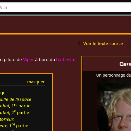
Voir le texte source
n pilote de
Viper
à bord du
battlestar
Gree
Un personnage de
age
aille de l'espace
re
Kobol
, 1
partie
e
Kobol
, 2
partie
torieux
re
ieux
, 1
partie
e