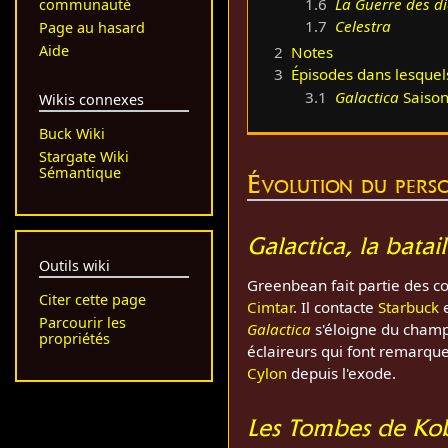
1.6
La Guerre des d
communauté
1.7
Celestra
Page au hasard
Aide
2
Notes
3
Épisodes dans lesque
3.1
Galactica
Saison
Wikis connexes
Buck Wiki
Stargate Wiki
Sémantique
Évolution du pers
Galactica, la batai
Outils wiki
Greenbean fait partie des c
Citer cette page
Cimtar
. Il contacte
Starbuck
Parcourir les
Galactica
s'éloigne du champ
propriétés
éclaireurs qui font remarque
Cylon
depuis l'exode.
Les Tombes de Ko