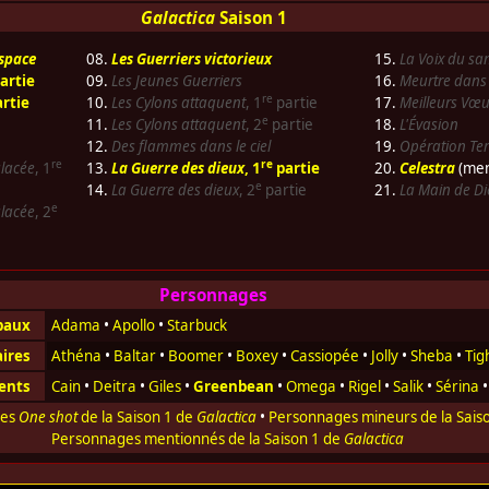
Galactica
Saison 1
espace
08.
Les Guerriers victorieux
15.
La Voix du sa
artie
09.
Les Jeunes Guerriers
16.
Meurtre dans 
re
rtie
10.
Les Cylons attaquent
, 1
partie
17.
Meilleurs Vœu
e
11.
Les Cylons attaquent
, 2
partie
18.
L'Évasion
12.
Des flammes dans le ciel
19.
Opération Ter
re
re
lacée
, 1
13.
La Guerre des dieux
, 1
partie
20.
Celestra
(men
e
14.
La Guerre des dieux
, 2
partie
21.
La Main de Di
e
lacée
, 2
Personnages
ipaux
Adama
•
Apollo
•
Starbuck
aires
Athéna
•
Baltar
•
Boomer
•
Boxey
•
Cassiopée
•
Jolly
•
Sheba
•
Tig
rents
Cain
•
Deitra
•
Giles
•
Greenbean
•
Omega
•
Rigel
•
Salik
•
Sérina
ges
One shot
de la Saison 1 de
Galactica
•
Personnages mineurs de la Sais
Personnages mentionnés de la Saison 1 de
Galactica