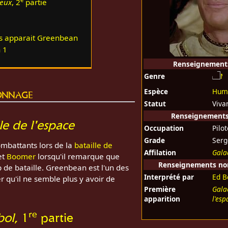
ieux
, 2
partie
ls apparait Greenbean
 1
Renseignement
Genre
onnage
Espèce
Hum
Statut
Viva
Renseignements 
lle de l'espace
Occupation
Pilo
Grade
Serg
ombattants lors de la
bataille de
Affilation
Gala
et
Boomer
lorsqu'il remarque que
Renseignements non 
 de bataille. Greenbean est l'un des
Interprété par
Ed B
r qu'il ne semble plus y avoir de
Première
Galac
apparition
l'esp
re
bol
, 1
partie