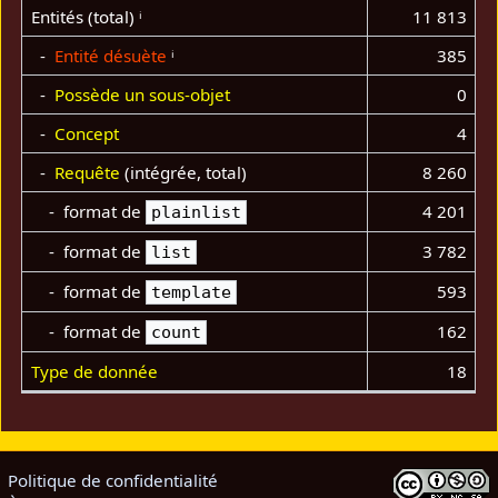
Entités (total)
ⁱ
11 813
-
Entité désuète
ⁱ
385
-
Possède un sous-objet
0
-
Concept
4
-
Requête
(intégrée, total)
8 260
- format de
4 201
plainlist
- format de
3 782
list
- format de
593
template
- format de
162
count
Type de donnée
18
Politique de confidentialité