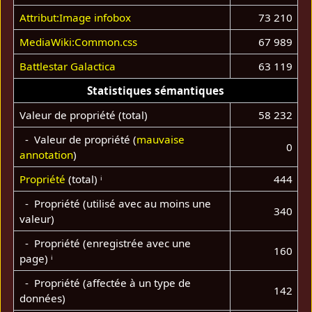
Attribut:Image infobox
73 210
MediaWiki:Common.css
67 989
Battlestar Galactica
63 119
Statistiques sémantiques
Valeur de propriété (total)
58 232
- Valeur de propriété (
mauvaise
0
annotation
)
Propriété
(total)
ⁱ
444
- Propriété (utilisé avec au moins une
340
valeur)
- Propriété (enregistrée avec une
160
page)
ⁱ
- Propriété (affectée à un type de
142
données)