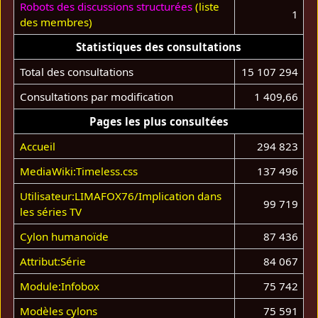
Robots des discussions structurées
(liste
1
des membres)
Statistiques des consultations
Total des consultations
15 107 294
Consultations par modification
1 409,66
Pages les plus consultées
Accueil
294 823
MediaWiki:Timeless.css
137 496
Utilisateur:LIMAFOX76/Implication dans
99 719
les séries TV
Cylon humanoïde
87 436
Attribut:Série
84 067
Module:Infobox
75 742
Modèles cylons
75 591