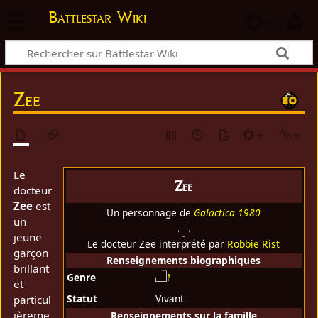
Battlestar Wiki
Zee
Le
Zee
docteur
Zee
est
Un personnage de
Galactica 1980
un
jeune
Le docteur Zee interprété par
Robbie Rist
garçon
Renseignements biographiques
brillant
Genre
et
Statut
Vivant
particul
ièreme
Renseignements sur la famille