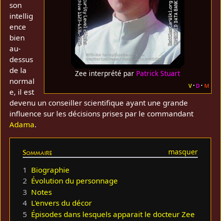
son
intellig
ence
bien
au-
dessus
de la
Zee interprété par
Patrick Stuart
normal
v
d
m
e, il est
devenu un conseiller scientifique ayant une grande
influence sur les décisions prises par le commandant
Adama
.
Sommaire
1
Biographie
2
Évolution du personnage
3
Notes
4
L'envers du décor
5
Épisodes dans lesquels apparait le docteur Zee