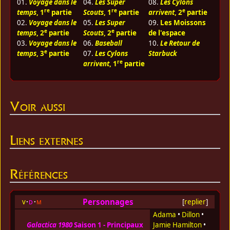
01.
Voyage dans le
04.
Les Super
08.
Les Cylons
re
re
e
temps
, 1
partie
Scouts
, 1
partie
arrivent
, 2
partie
02.
Voyage dans le
05.
Les Super
09.
Les Moissons
e
e
temps
, 2
partie
Scouts
, 2
partie
de l'espace
03.
Voyage dans le
06.
Baseball
10.
Le Retour de
e
temps
, 3
partie
07.
Les Cylons
Starbuck
re
arrivent
, 1
partie
Voir aussi
Liens externes
Références
Personnages
v
d
m
[
replier
]
Adama
•
Dillon
•
Galactica 1980
Saison 1 - Principaux
Jamie Hamilton
•