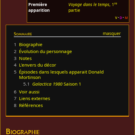
re
Première
Voyage dans le temps
, 1
apparition
partie
v
d
m
Sommaire
1
Biographie
2
Évolution du personnage
3
Notes
4
L'envers du décor
5
Épisodes dans lesquels apparait Donald
Mortinson
5.1
Galactica 1980
Saison 1
6
Voir aussi
7
Liens externes
8
Références
Biographie