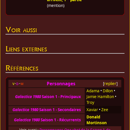
(mention)
Voir aussi
Liens externes
Références
Personnages
v
d
m
[
replier
]
Adama
•
Dillon
•
Galactica 1980
Saison 1 - Principaux
Jamie Hamilton
•
Troy
Galactica 1980
Saison 1 - Secondaires
Xaviar
•
Zee
Donald
Galactica 1980
Saison 1 - Récurrents
Mortinson
Voir aussi :
Personnages
One shot
de la Saison 1 de