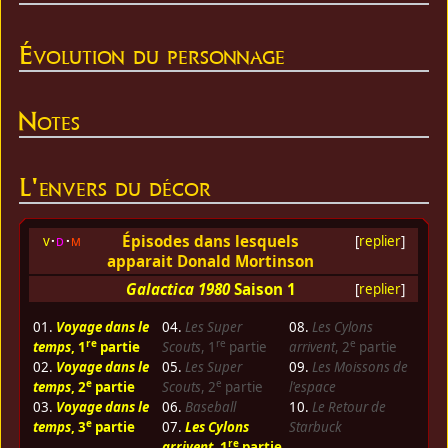
Évolution du personnage
Notes
L'envers du décor
Épisodes dans lesquels
v
d
m
[
replier
]
apparait Donald Mortinson
Galactica 1980
Saison 1
[
replier
]
01.
Voyage dans le
04.
Les Super
08.
Les Cylons
re
re
e
temps
, 1
partie
Scouts
, 1
partie
arrivent
, 2
partie
02.
Voyage dans le
05.
Les Super
09.
Les Moissons de
e
e
temps
, 2
partie
Scouts
, 2
partie
l'espace
03.
Voyage dans le
06.
Baseball
10.
Le Retour de
e
temps
, 3
partie
07.
Les Cylons
Starbuck
re
arrivent
, 1
partie