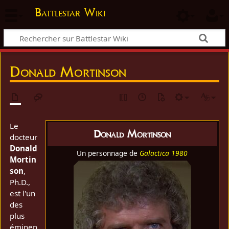
Battlestar Wiki
Donald Mortinson
Le
Donald Mortinson
docteur
Donald
Un personnage de
Galactica 1980
Mortin
son
,
Ph.D.,
est l'un
des
plus
éminen