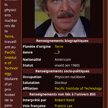
ts
physici
ens
nucléai
res de
la
Terre
,
Renseignements biographiques
travaill
Planète d'origine
Terre
ant au
Pacific
Genre
Institut
Nationalité
Américain
e of
Statut
vivant (en 1980)
Technol
Renseignements socio-politiques
ogy
,
Occupation
Physicien nucléaire
titulaire
Salutation
Docteur
d'un
Affilation
Pacific Institute of Technology
prix
Renseignements non liés à l'univers
BSG
Nobel
de la
Interprété par
Robert Reed
paix.
Voix française
Francis Lax