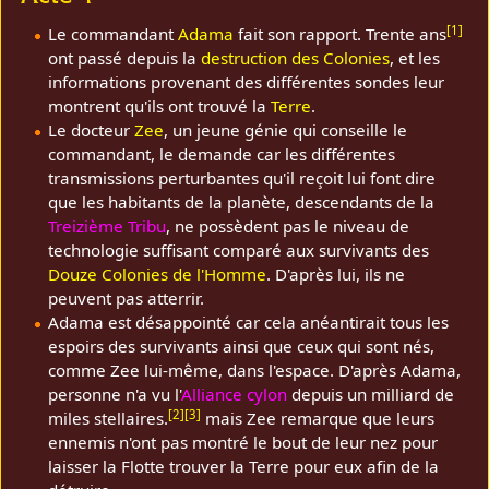
[
1
]
Le commandant
Adama
fait son rapport. Trente ans
ont passé depuis la
destruction des Colonies
, et les
informations provenant des différentes sondes leur
montrent qu'ils ont trouvé la
Terre
.
Le docteur
Zee
, un jeune génie qui conseille le
commandant, le demande car les différentes
transmissions perturbantes qu'il reçoit lui font dire
que les habitants de la planète, descendants de la
Treizième Tribu
, ne possèdent pas le niveau de
technologie suffisant comparé aux survivants des
Douze Colonies de l'Homme
. D'après lui, ils ne
peuvent pas atterrir.
Adama est désappointé car cela anéantirait tous les
espoirs des survivants ainsi que ceux qui sont nés,
comme Zee lui-même, dans l'espace. D'après Adama,
personne n'a vu l'
Alliance cylon
depuis un milliard de
[
2
]
[
3
]
miles stellaires.
mais Zee remarque que leurs
ennemis n'ont pas montré le bout de leur nez pour
laisser la Flotte trouver la Terre pour eux afin de la