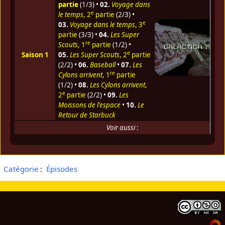
partie
(1/3) •
02.
Voyage dans
e
le temps
, 2
partie
(2/3) •
e
03.
Voyage dans le temps
, 3
partie
(3/3) •
04.
Les Super
re
Scouts
, 1
partie
(1/2) •
e
Saison 1
05.
Les Super Scouts
, 2
partie
(2/2) •
06.
Baseball
•
07.
Les
re
Cylons arrivent
, 1
partie
(1/2) •
08.
Les Cylons arrivent
,
e
2
partie
(2/2) •
09.
Les
Moissons de l'espace
•
10.
Le
Retour de Starbuck
Voir aussi
:
Catégorie
:
Épisodes