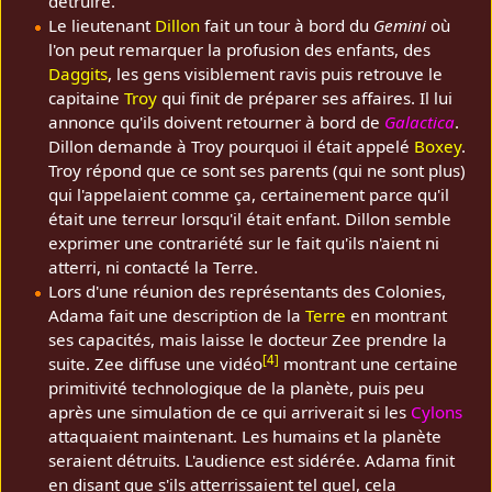
détruire.
Le lieutenant
Dillon
fait un tour à bord du
Gemini
où
l'on peut remarquer la profusion des enfants, des
Daggits
, les gens visiblement ravis puis retrouve le
capitaine
Troy
qui finit de préparer ses affaires. Il lui
annonce qu'ils doivent retourner à bord de
Galactica
.
Dillon demande à Troy pourquoi il était appelé
Boxey
.
Troy répond que ce sont ses parents (qui ne sont plus)
qui l'appelaient comme ça, certainement parce qu'il
était une terreur lorsqu'il était enfant. Dillon semble
exprimer une contrariété sur le fait qu'ils n'aient ni
atterri, ni contacté la Terre.
Lors d'une réunion des représentants des Colonies,
Adama fait une description de la
Terre
en montrant
ses capacités, mais laisse le docteur Zee prendre la
[
4
]
suite. Zee diffuse une vidéo
montrant une certaine
primitivité technologique de la planète, puis peu
après une simulation de ce qui arriverait si les
Cylons
attaquaient maintenant. Les humains et la planète
seraient détruits. L'audience est sidérée. Adama finit
en disant que s'ils atterrissaient tel quel, cela