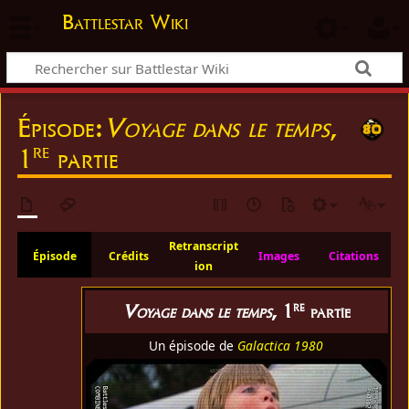
Battlestar Wiki
Épisode:
Voyage dans le temps
,
re
1
partie
Retranscript
Épisode
Crédits
Images
Citations
ion
re
Voyage dans le temps
, 1
partie
Un épisode de
Galactica 1980