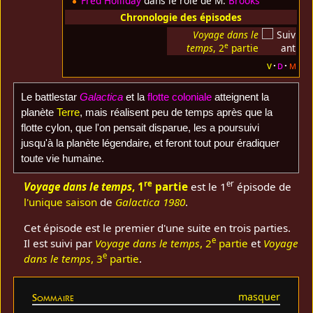
Fred Holliday
dans le rôle de M.
Brooks
Chronologie des épisodes
Voyage dans le
e
temps
, 2
partie
v
d
m
Le battlestar
Galactica
et la
flotte coloniale
atteignent la
planète
Terre
, mais réalisent peu de temps après que la
flotte cylon, que l'on pensait disparue, les a poursuivi
jusqu'à la planète légendaire, et feront tout pour éradiquer
toute vie humaine.
re
er
Voyage dans le temps
, 1
partie
est le 1
épisode de
l'unique saison
de
Galactica 1980
.
Cet épisode est le premier d'une suite en trois parties.
e
Il est suivi par
Voyage dans le temps
, 2
partie
et
Voyage
e
dans le temps
, 3
partie
.
Sommaire