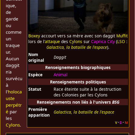
ique,
de
garde
ou
comme
Boxey
accourt vers sa mère avec son daggit
Muffit
un
lors de l'
attaque
des
Cylons
sur
Caprica City
(
LSO
:
traque
Galactica, la bataille de l'espace
).
ur.
Nom
Daggit
Aucun
original
daggit
Renseignements biographiques
n'a
Espèce
Animal
survécu
Renseignements politiques
à
Statut
Race éteinte suite à la destruction
l'
holoca
des Colonies par les Cylons
uste
Renseignements non liés à l'univers
BSG
perpétr
Première
é
par
Galactica, la bataille de l'espace
apparition
les
v
d
m
Cylons
.