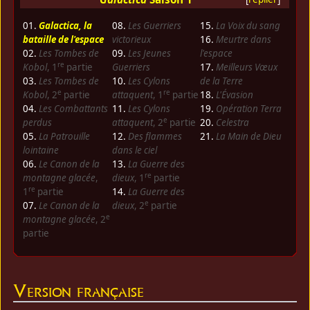
01.
Galactica, la
08.
Les Guerriers
15.
La Voix du sang
bataille de l'espace
victorieux
16.
Meurtre dans
02.
Les Tombes de
09.
Les Jeunes
l'espace
re
Kobol
, 1
partie
Guerriers
17.
Meilleurs Vœux
03.
Les Tombes de
10.
Les Cylons
de la Terre
e
re
Kobol
, 2
partie
attaquent
, 1
partie
18.
L'Évasion
04.
Les Combattants
11.
Les Cylons
19.
Opération Terra
e
perdus
attaquent
, 2
partie
20.
Celestra
05.
La Patrouille
12.
Des flammes
21.
La Main de Dieu
lointaine
dans le ciel
06.
Le Canon de la
13.
La Guerre des
re
montagne glacée
,
dieux
, 1
partie
re
1
partie
14.
La Guerre des
e
07.
Le Canon de la
dieux
, 2
partie
e
montagne glacée
, 2
partie
Version française