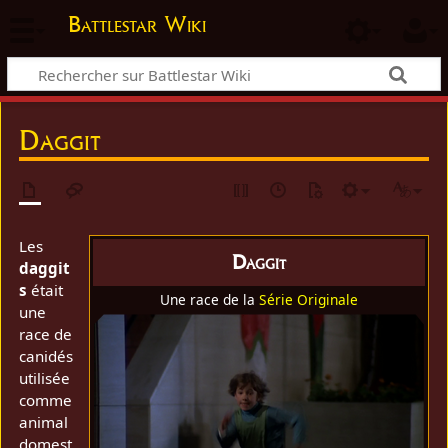
Battlestar Wiki
Daggit
Les
Daggit
daggit
s
était
Une race de la
Série Originale
une
race de
canidés
utilisée
comme
animal
domest