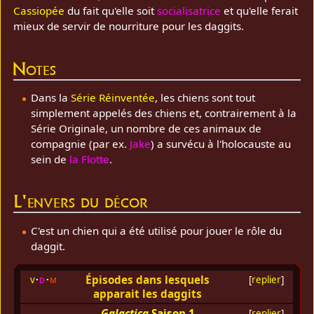
Cassiopée
du fait qu'elle soit
socialisatrice
et qu'elle ferait
mieux de servir de nourriture pour les daggits.
Notes
Dans la
Série Réinventée
, les chiens sont tout
simplement appelés des chiens et, contrairement à la
Série Originale, un nombre de ces animaux de
compagnie (par ex.
Jake
) a survécu à l'holocauste au
sein de
la Flotte
.
L'envers du décor
C'est un chien qui a été utilisé pour jouer le rôle du
daggit.
Épisodes dans lesquels
v
d
m
[
replier
]
apparait les daggits
Galactica
Saison 1
[
replier
]