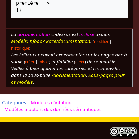
première -->

}}
La
documentation
ci-dessus est
incluse
depuis
Modèle:Infobox Race/documentation
.
(
modifier
|
historique
)
Les éditeurs peuvent expérimenter sur les pages bac à
sable
et fiabilité
de ce modèle.
(
créer
|
miroir
)
(
créer
)
Veillez à bien ajouter les catégories et les interwikis
dans la sous-page
/documentation
.
Sous-pages pour
ce modèle
.
Catégories
:
Modèles d'infobox
Modèles ajoutant des données sémantiques