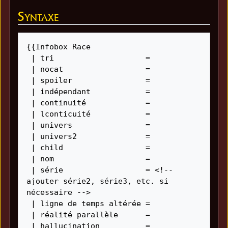
Syntaxe
{{Infobox Race

 | tri                    = 

 | nocat                  = 

 | spoiler                = 

 | indépendant            = 

 | continuité             = 

 | lconticuité            = 

 | univers                = 

 | univers2               = 

 | child                  = 

 | nom                    = 

 | série                  = <!-- 
ajouter série2, série3, etc. si 
nécessaire -->

 | ligne de temps altérée = 

 | réalité parallèle      = 

 | hallucination          = 
