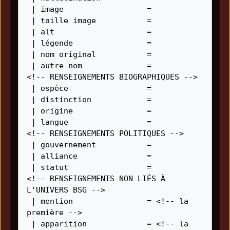
 | image                  = 

 | taille image           = 

 | alt                    = 

 | légende                = 

 | nom original           = 

 | autre nom              = 

<!-- RENSEIGNEMENTS BIOGRAPHIQUES -->

 | espèce                 = 

 | distinction            = 

 | origine                = 

 | langue                 = 

<!-- RENSEIGNEMENTS POLITIQUES -->

 | gouvernement           = 

 | alliance               = 

 | statut                 = 

<!-- RENSEIGNEMENTS NON LIÉS À 
L'UNIVERS BSG -->

 | mention                = <!-- la 
première -->

 | apparition             = <!-- la 