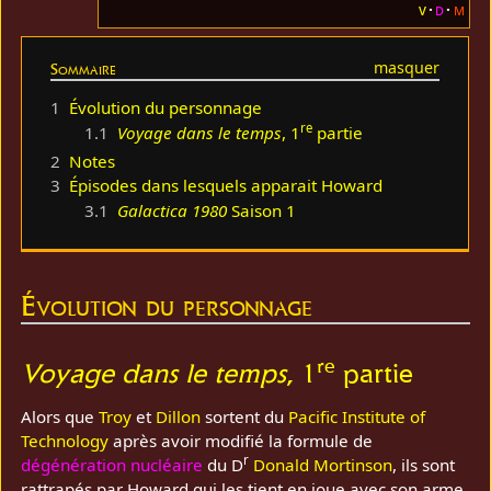
v
d
m
Sommaire
1
Évolution du personnage
re
1.1
Voyage dans le temps
, 1
partie
2
Notes
3
Épisodes dans lesquels apparait Howard
3.1
Galactica 1980
Saison 1
Évolution du personnage
re
Voyage dans le temps
, 1
partie
Alors que
Troy
et
Dillon
sortent du
Pacific Institute of
Technology
après avoir modifié la formule de
r
dégénération nucléaire
du D
Donald Mortinson
, ils sont
rattrapés par Howard qui les tient en joue avec son arme