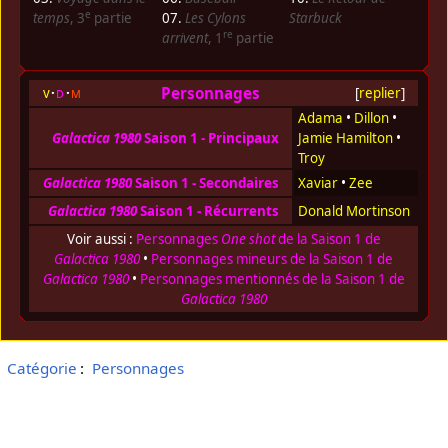
e
temps
, 3
partie
07.
Les Cylons
Starbuck
re
arrivent
, 1
partie
Personnages
v
d
m
[
replier
]
Adama
•
Dillon
•
Galactica 1980
Saison 1 - Principaux
Jamie Hamilton
•
Troy
Galactica 1980
Saison 1 - Secondaires
Xaviar
•
Zee
Galactica 1980
Saison 1 - Récurrents
Donald Mortinson
Voir aussi :
Personnages
One shot
de la Saison 1 de
Galactica 1980
•
Personnages mineurs de la Saison 1 de
Galactica 1980
•
Personnages mentionnés de la Saison 1 de
Galactica 1980
Catégorie
:
Personnages