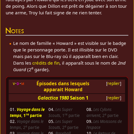
de poing. Alors que Dillon est prêt de dégainer à son tour
une arme, Troy lui fait signe de ne rien tenter.
Notes
Le nom de famille « Howard » est visible sur le badge
que le personnage porte. Il est illisible sur le DVD
mais pas sur le Blu-ray où il apparaît bien en clair.
Dans les
crédits de fin
, il apparaît sous le nom de
2nd
e
Guard
(2
garde).
Épisodes dans lesquels
v
d
m
[
replier
]
apparait Howard
Galactica 1980
Saison 1
[
replier
]
01.
Voyage dans le
04.
Les Super
08.
Les Cylons
re
re
e
temps
, 1
partie
Scouts
, 1
partie
arrivent
, 2
partie
02.
Voyage dans le
05.
Les Super
09.
Les Moissons de
e
e
temps
, 2
partie
Scouts
, 2
partie
l'espace
03.
Voyage dans le
06.
Baseball
10.
Le Retour de