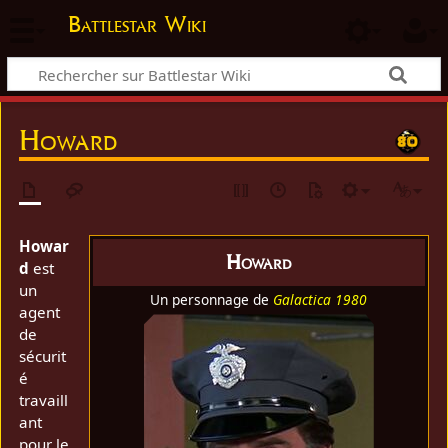
Battlestar Wiki
Howard
Howar
Howard
d
est
un
Un personnage de
Galactica 1980
agent
de
sécurit
é
travaill
ant
pour le