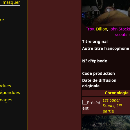
re
Troy
,
Dillon
,
John Stock
scouts
m
Titre original
Autre titre francophone
N°
d'épisode
Code production
Date de diffusion
ndues
originale
répondues
Chronologie
nnages
Les Super
re
Scouts
, 1
partie