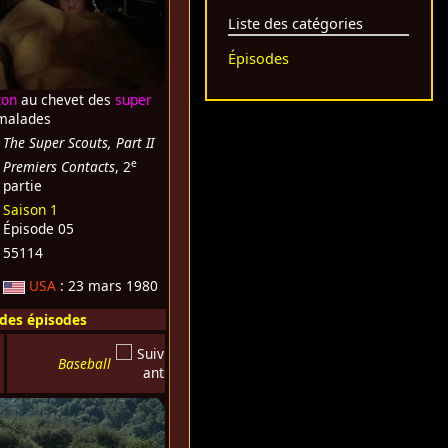
Liste des catégories
Épisodes
ton
au chevet des
super
alades
The Super Scouts, Part II
e
Premiers Contacts
, 2
partie
Saison 1
Épisode 05
55114
USA
: 23 mars 1980
 des épisodes
Baseball