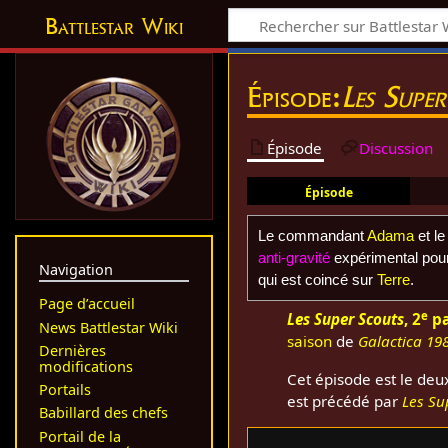
Battlestar Wiki
Épisode:
Les Supe
Épisode
Discussion
Épisode
Le commandant
Adama
et le
anti-gravité
expérimental pour
Navigation
qui est coincé sur
Terre
.
Page d’accueil
e
Les Super Scouts
, 2
pa
News Battlestar Wiki
saison
de
Galactica 19
Dernières
modifications
Cet épisode est le deu
Portails
est précédé par
Les Su
Babillard des chefs
Portail de la