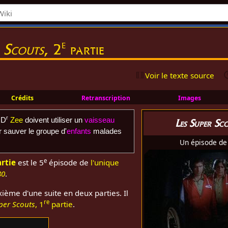
e
r Scouts
, 2
partie
Voir le texte source
Crédits
Retranscription
Images
r
 D
Zee
doivent utiliser un
vaisseau
Les Super Sc
 sauver le groupe d'
enfants
malades
Un épisode d
e
rtie
est le 5
épisode de
l'unique
80
.
xième d'une suite en deux parties. Il
re
per Scouts
, 1
partie
.