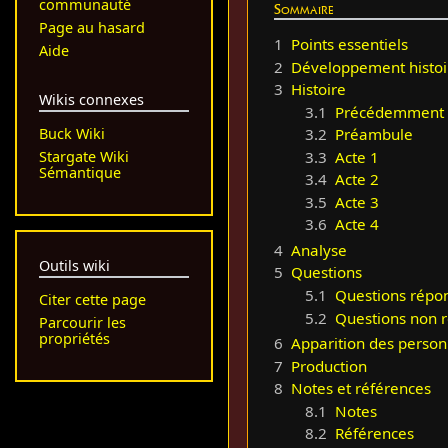
communauté
Sommaire
Page au hasard
1
Points essentiels
Aide
2
Développement histoi
3
Histoire
Wikis connexes
3.1
Précédemment
Buck Wiki
3.2
Préambule
3.3
Acte 1
Stargate Wiki
Sémantique
3.4
Acte 2
3.5
Acte 3
3.6
Acte 4
4
Analyse
Outils wiki
5
Questions
5.1
Questions répo
Citer cette page
5.2
Questions non 
Parcourir les
propriétés
6
Apparition des perso
7
Production
8
Notes et références
8.1
Notes
8.2
Références