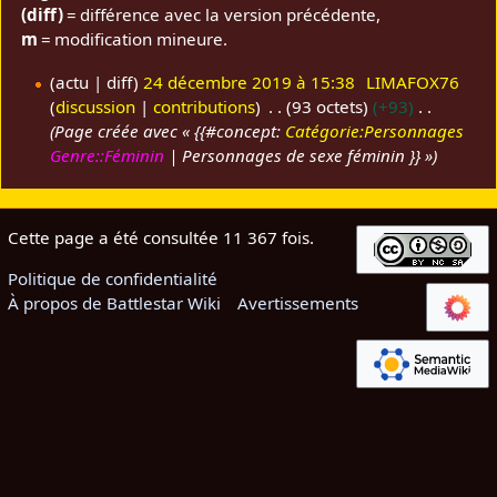
(diff)
= différence avec la version précédente,
m
= modification mineure.
actu
diff
24 décembre 2019 à 15:38
LIMAFOX76
discussion
contributions
93 octets
+93
2
Page créée avec « {{#concept:
Catégorie:Personnages
4
Genre::Féminin
| Personnages de sexe féminin }} »
d
é
c
e
Cette page a été consultée 11 367 fois.
m
Politique de confidentialité
b
À propos de Battlestar Wiki
Avertissements
r
e
2
0
1
9