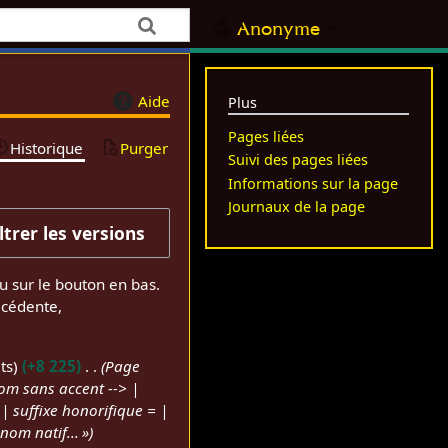
Anonyme
Aide
Plus
Pages liées
Historique
Purger
Suivi des pages liées
Informations sur la page
Journaux de la page
iltrer les versions
u sur le bouton en bas.
écédente,
ts
+8 225
Page
nom sans accent --> |
 | suffixe honorifique = |
nom natif... »