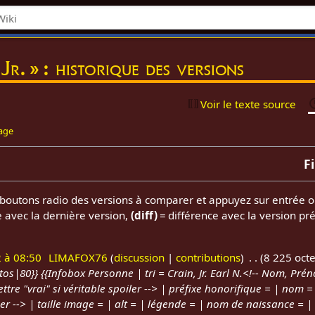
Jr. » : historique des versions
Voir le texte source
page
F
es boutons radio des versions à comparer et appuyez sur entrée o
e avec la dernière version,
(diff)
= différence avec la version pr
2 à 08:50
LIMAFOX76
discussion
contributions
8 225 octe
os|80}} {{Infobox Personne | tri = Crain, Jr. Earl N.<!-- Nom, Pré
ettre "vrai" si véritable spoiler --> | préfixe honorifique = | nom =
er --> | taille image = | alt = | légende = | nom de naissance = | 