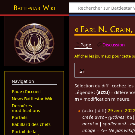
Battlestar Wiki
« Earl N. Crain, 
Page
Discussion
Afficher les journaux pour cette 
Développer
Navigation
Sélection du diff : cochez l
Page d’accueil
Légende :
(actu)
= différenc
News Battlestar Wiki
m
= modification mineure.
Dernières
actu
diff
29 avril 202
modifications
créée avec « {{icônes|hu|t
2
Portails
nocat = | spoiler = <!-- m
9
Babillard des chefs
image = <!-- Ne pas wikifi
a
Portail de la