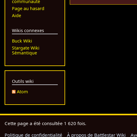
communauté
v
Page au hasard
r
Aide
i
l
Wikis connexes
2
0
Buck Wiki
2
Stargate Wiki
2
Sémantique
Outils wiki
Atom
Cette page a été consultée 1 620 fois.
Politique de confidentialité
À propos de Battlestar Wiki
Av