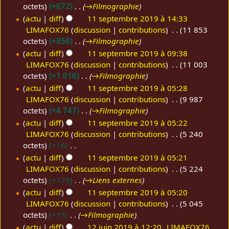
m
d
u
r
octets
+672
→
Filmographie
p
m
o
e
m
é
actu
diff
11 septembre 2019 à 14:33
t
b
d
s
é
s
LIMAFOX76
discussion
contributions
11 853
e
r
i
m
d
u
octets
+850
→
Filmographie
m
e
f
o
e
m
actu
diff
11 septembre 2019 à 09:38
b
2
i
d
s
é
LIMAFOX76
discussion
contributions
11 003
r
0
c
i
m
d
octets
+1 016
→
Filmographie
e
1
a
f
o
e
actu
diff
11 septembre 2019 à 05:28
2
9
t
i
d
s
LIMAFOX76
discussion
contributions
9 987
0
i
c
i
m
octets
+4 747
→
Filmographie
o
1
a
f
o
actu
diff
11 septembre 2019 à 05:22
n
9
t
i
d
LIMAFOX76
discussion
contributions
5 240
s
i
c
i
octets
+16
o
a
f
A
actu
diff
11 septembre 2019 à 05:21
n
t
i
u
LIMAFOX76
discussion
contributions
5 224
s
i
c
c
octets
+179
→
Liens externes
o
a
u
actu
diff
11 septembre 2019 à 05:20
n
t
n
LIMAFOX76
discussion
contributions
5 045
s
i
r
octets
+15
→
Filmographie
o
é
actu
diff
12 juin 2019 à 12:20
LIMAFOX76
n