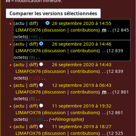
m
= modification mineure.
actu
diff
26 septembre 2020 à 14:55
LIMAFOX76
discussion
contributions
m
12 845
2
octets
+6
6
A
actu
diff
26 septembre 2020 à 14:46
s
u
LIMAFOX76
discussion
contributions
12 839
e
c
octets
0
p
u
A
actu
diff
26 septembre 2020 à 14:43
t
n
u
LIMAFOX76
discussion
contributions
12 839
e
r
c
octets
−22
m
é
u
A
actu
diff
12 septembre 2019 à 06:43
b
s
n
u
LIMAFOX76
discussion
contributions
m
12 861
1
r
u
r
c
octets
0
2
e
m
é
u
A
actu
diff
11 septembre 2019 à 19:32
s
2
é
s
n
u
LIMAFOX76
discussion
contributions
12 861
1
e
0
d
u
r
c
octets
+336
→
Filmographie
1
p
2
e
m
é
u
actu
diff
11 septembre 2019 à 18:27
s
t
0
s
é
s
n
LIMAFOX76
discussion
contributions
12 525
e
e