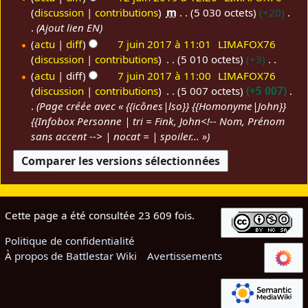
s
discussion
contributions
m
5 030 octets
+20
1
s
u
Ajout lien EN
2
m
actu
diff
7 juin 2017 à 11:01
LIMAFOX76
j
é
discussion
contributions
5 010 octets
+3
7
u
d
A
j
actu
diff
7 juin 2017 à 11:00
LIMAFOX76
i
e
u
discussion
contributions
5 007 octets
+5 007
u
n
s
c
Page créée avec « {{icônes|lso}} {{Homonyme|John}}
i
2
m
u
{{Infobox Personne | tri = Fink, John<!-- Nom, Prénom
n
0
o
n
sans accent --> | nocat = | spoiler... »
2
1
d
r
0
9
i
é
1
f
s
7
i
u
c
m
Cette page a été consultée 23 609 fois.
a
é
t
d
Politique de confidentialité
i
e
À propos de Battlestar Wiki
Avertissements
o
s
n
m
s
o