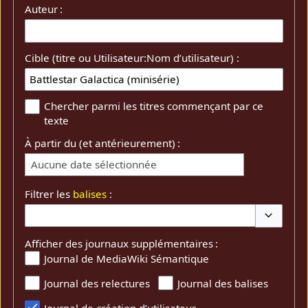
Auteur :
Cible (titre ou Utilisateur:Nom d’utilisateur) :
Chercher parmi les titres commençant par ce
texte
À partir du (et antérieurement) :
Aucune date sélectionnée
Filtrer les
balises
:
Basculer 
Afficher des journaux supplémentaires :
Journal de MediaWiki Sémantique
Journal des relectures
Journal des balises
Journal de création d’utilisateur