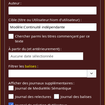
Auteur :
Cible (titre ou Utilisateur:Nom d’utilisateur) :
Chercher parmi les titres commençant par ce
texte
À partir du (et antérieurement) :
Aucune date sélectionnée
Filtrer les
balises
:
Basculer 
Afficher des journaux supplémentaires :
Journal de MediaWiki Sémantique
Journal des relectures
Journal des balises
Journal de création d’utilisateur