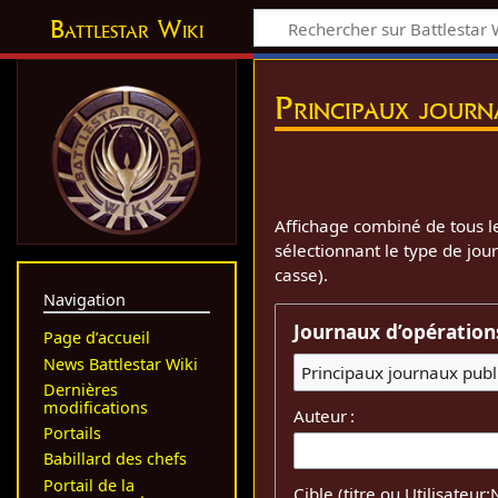
Battlestar Wiki
Principaux journ
Affichage combiné de tous le
sélectionnant le type de jou
casse).
Navigation
Journaux d’opération
Page d’accueil
News Battlestar Wiki
Principaux journaux publ
Dernières
modifications
Auteur :
Portails
Babillard des chefs
Portail de la
Cible (titre ou Utilisateur: