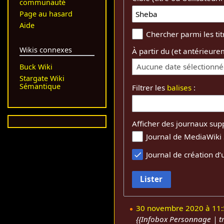
communauté
Page au hasard
Aide
Chercher parmi les ti
Wikis connexes
À partir du (et antérieure
Aucune date sélectionn
Buck Wiki
Stargate Wiki
Sémantique
Filtrer les
balises
:
Afficher des journaux sup
Journal de MediaWiki
Journal de création d’u
Lister
30 novembre 2020 à 11:
{{Infobox Personnage | tr