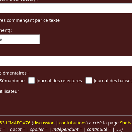
tres commençant par ce texte
ment) :
ée
plémentaires :
 Sémantique
Journal des relectures
Journal des balise
tilisateur
53
LIMAFOX76
discussion
contributions
a créé la page
Sheb
i = | nocat = | spoiler = | indépendant = | continuité = |… »)