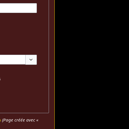
Basculer les options
s
a
(Page créée avec «