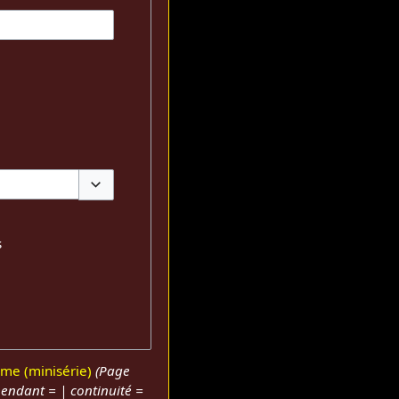
Basculer les options
s
mme (minisérie)
(Page
pendant = | continuité =