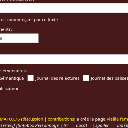
tres commençant par ce texte
ment) :
ée
plémentaires :
 Sémantique
Journal des relectures
Journal des balise
tilisateur
IMAFOX76
discussion
contributions
a créé la page
Vieille fe
series}} {{Infobox Personnage | tri = | nocat = | spoiler = | indé