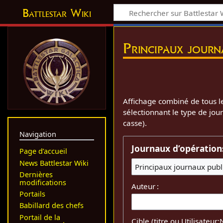
Battlestar Wiki
Principaux journ
Affichage combiné de tous le
sélectionnant le type de jou
casse).
Navigation
Journaux d’opération
Page d’accueil
News Battlestar Wiki
Principaux journaux publ
Dernières
modifications
Auteur :
Portails
Babillard des chefs
Portail de la
Cible (titre ou Utilisateur: