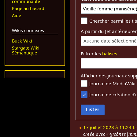
communauté
Page au hasard
Aide
Chercher parmi les ti
Wikis connexes
À partir du (et antérieure
Aucune date sélectionn
Buck Wiki
Stargate Wiki
Sémantique
Filtrer les
balises
:
Afficher des journaux sup
Journal de MediaWiki
Journal de création d’u
Lister
17 juillet 2023 à 11:24
L
créée avec « {{icônes|mini