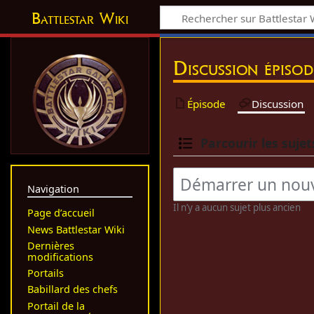
Battlestar Wiki
Discussion épiso
Épisode
Discussion
Parcourir les sujet
Navigation
Il n’y a aucun sujet plus ancien
Page d’accueil
News Battlestar Wiki
Dernières
modifications
Portails
Babillard des chefs
Portail de la