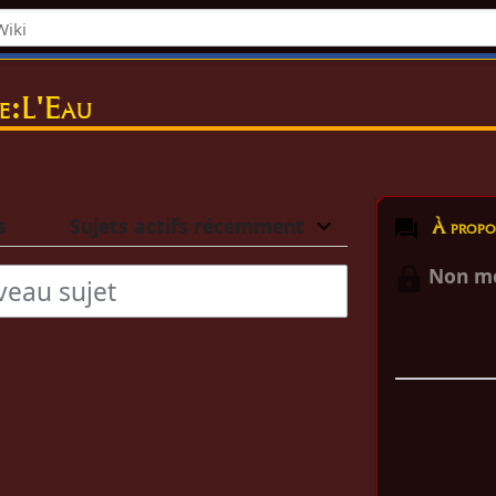
de:L'Eau
s
Sujets actifs récemment
À propos de
Non mo