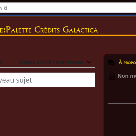
e:Palette Crédits Galactica
s
Sujets actifs récemment
À propos de
Non mo