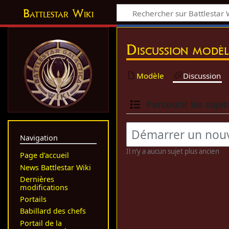
Battlestar Wiki
Discussion modèl
Modèle
Discussion
Parcourir les sujet
Navigation
Il n’y a aucun sujet plus ancien
Page d’accueil
News Battlestar Wiki
Dernières
modifications
Portails
Babillard des chefs
Portail de la