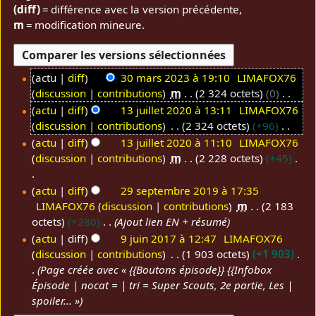
(diff)
= différence avec la version précédente,
m
= modification mineure.
actu
diff
30 mars 2023 à 19:10
LIMAFOX76
discussion
contributions
m
2 324 octets
0
3
A
0
actu
diff
13 juillet 2020 à 13:11
LIMAFOX76
u
discussion
contributions
2 324 octets
+96
m
1
c
A
a
3
actu
diff
13 juillet 2020 à 11:10
LIMAFOX76
u
u
discussion
contributions
m
2 228 octets
+45
r
j
n
c
s
u
r
u
A
actu
diff
29 septembre 2019 à 17:35
2
i
é
n
u
LIMAFOX76
discussion
contributions
m
2 183
2
0
l
s
r
c
octets
+280
Ajout lien EN + résumé
9
2
l
u
é
u
actu
diff
9 juin 2017 à 12:47
LIMAFOX76
s
3
e
m
s
n
discussion
contributions
1 903 octets
+1 903
9
e
t
é
u
r
Page créée avec « {{Boutons épisode}} {{Infobox
j
p
2
d
m
é
Épisode | nocat = | tri = Super Scouts, 2e partie, Les |
u
t
0
e
é
s
spoiler... »
i
e
2
s
d
u