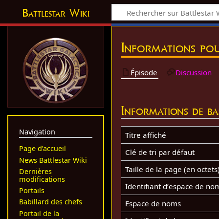
Battlestar Wiki
Informations pou
Épisode
Discussion
Informations de ba
Navigation
Titre affiché
Page d’accueil
Clé de tri par défaut
News Battlestar Wiki
Taille de la page (en octets
Dernières
modifications
Identifiant dʼespace de no
Portails
Babillard des chefs
Espace de noms
Portail de la