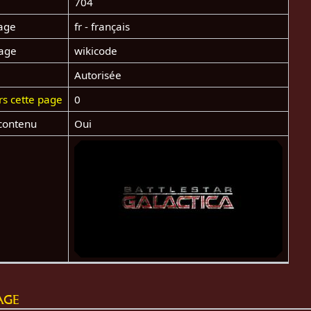
704
age
fr - français
page
wikicode
Autorisée
rs cette page
0
contenu
Oui
age