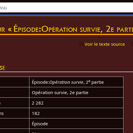
r « Épisode:Opération survie, 2e parti
Voir le texte source
se
e
Épisode:
Opération survie
, 2
partie
Opération survie, 2e partie
)
2 282
ms
182
Épisode