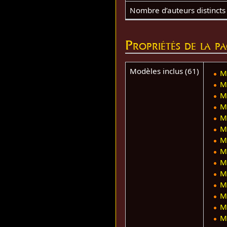
Nombre d’auteurs distincts
Propriétés de la p
Modèles inclus (61)
M
M
M
M
M
M
M
M
M
M
M
M
M
M