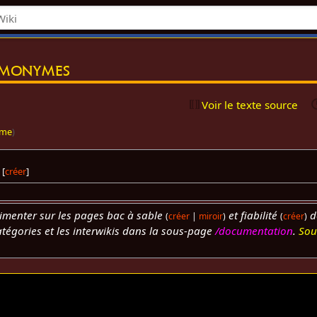
monymes
Voir le texte source
yme
)
[
créer
]
rimenter sur les pages bac à sable
et fiabilité
d
(
créer
|
miroir
)
(
créer
)
catégories et les interwikis dans la sous-page
/documentation
.
Sou