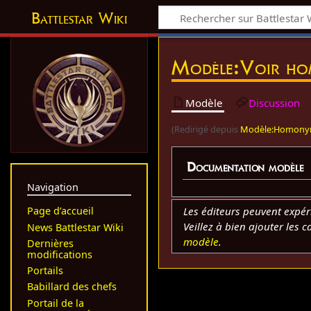
Battlestar Wiki
Modèle
:
Voir ho
Modèle
Discussion
(Redirigé depuis
Modèle:Homon
Documentation modèle
Navigation
Les éditeurs peuvent expé
Page d’accueil
Veillez à bien ajouter les 
News Battlestar Wiki
modèle
.
Dernières
modifications
Portails
Babillard des chefs
Portail de la