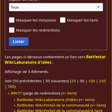
Tous
Masquer les inclusions
Masquer les liens
Masquer les redirections
Lister
Les pages ci-dessous contiennent un lien vers
Battlestar
Wiki:Laboratoire d'idées
:
Affichage de 3 éléments.
Voir (
50 précédentes
|
50 suivantes
) (
20
|
50
|
100
|
250
|
500
)
BW:TT
(page de redirection)
(
← liens
)
Battlestar Wiki:Laboratoire d'idées
(
← liens
)
Battlestar Wiki:Portail de la communauté
(
← liens
)
Battlestar Wiki:Portail de la communauté/À faire