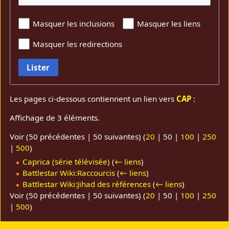
Masquer les inclusions
Masquer les liens
Masquer les redirections
Lister
Les pages ci-dessous contiennent un lien vers
CAP
:
Affichage de 3 éléments.
Voir (
50 précédentes
|
50 suivantes
) (
20
|
50
|
100
|
250
|
500
)
Caprica (série télévisée)
(
← liens
)
Battlestar Wiki:Raccourcis
(
← liens
)
Battlestar Wiki:Jihad des références
(
← liens
)
Voir (
50 précédentes
|
50 suivantes
) (
20
|
50
|
100
|
250
|
500
)