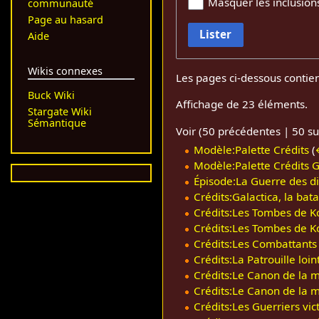
Masquer les inclusion
communauté
Page au hasard
Lister
Aide
Wikis connexes
Les pages ci-dessous contie
Buck Wiki
Affichage de 23 éléments.
Stargate Wiki
Sémantique
Voir (
50 précédentes
|
50 su
Modèle:Palette Crédits
(
Modèle:Palette Crédits G
Épisode:La Guerre des di
Crédits:Galactica, la bata
Crédits:Les Tombes de Ko
Crédits:Les Tombes de Ko
Crédits:Les Combattants
Crédits:La Patrouille loin
Crédits:Le Canon de la m
Crédits:Le Canon de la m
Crédits:Les Guerriers vic