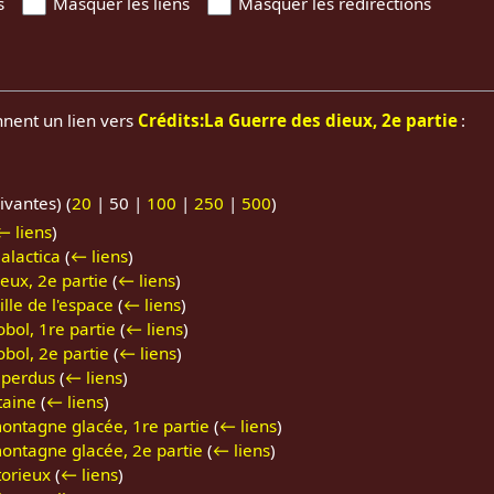
s
Masquer les liens
Masquer les redirections
nnent un lien vers
Crédits:La Guerre des dieux, 2e partie
:
ivantes
) (
20
|
50
|
100
|
250
|
500
)
← liens
)
alactica
(
← liens
)
eux, 2e partie
(
← liens
)
ille de l'espace
(
← liens
)
bol, 1re partie
(
← liens
)
bol, 2e partie
(
← liens
)
 perdus
(
← liens
)
taine
(
← liens
)
ontagne glacée, 1re partie
(
← liens
)
ontagne glacée, 2e partie
(
← liens
)
torieux
(
← liens
)