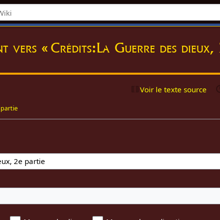
nt vers « Crédits:La Guerre des dieux,
Voir le texte source
 partie