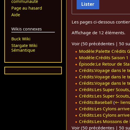
communauté
Lister
Page au hasard
Aide
Les pages ci-dessous contie
Wikis connexes
Affichage de 12 éléments.
Buck Wiki
Voir (
50 précédentes
|
50 su
Stargate Wiki
Sémantique
Modèle:Palette Crédits G
Modèle:Crédits Saison 1
Épisode:Le Retour de St
Crédits:Voyage dans le t
Crédits:Voyage dans le t
Crédits:Voyage dans le t
Crédits:Les Super Scouts,
Crédits:Les Super Scouts,
Crédits:Baseball
(
← liens
Crédits:Les Cylons arrive
Crédits:Les Cylons arrive
Crédits:Les Moissons de 
Voir (
50 précédentes
|
50 su