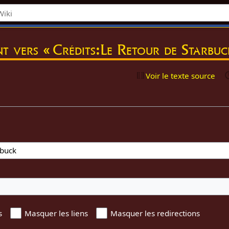
nt vers « Crédits:Le Retour de Starbuc
Voir le texte source
s
Masquer les liens
Masquer les redirections