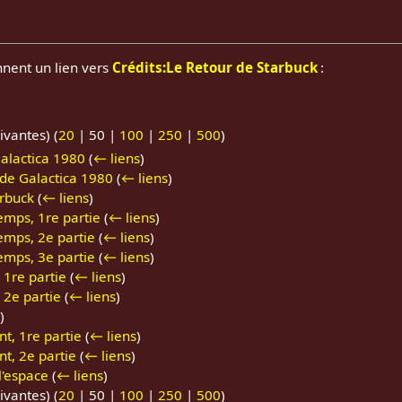
nnent un lien vers
Crédits:Le Retour de Starbuck
:
ivantes
) (
20
|
50
|
100
|
250
|
500
)
alactica 1980
(
← liens
)
 de Galactica 1980
(
← liens
)
arbuck
(
← liens
)
emps, 1re partie
(
← liens
)
emps, 2e partie
(
← liens
)
emps, 3e partie
(
← liens
)
 1re partie
(
← liens
)
 2e partie
(
← liens
)
)
nt, 1re partie
(
← liens
)
nt, 2e partie
(
← liens
)
l'espace
(
← liens
)
ivantes
) (
20
|
50
|
100
|
250
|
500
)