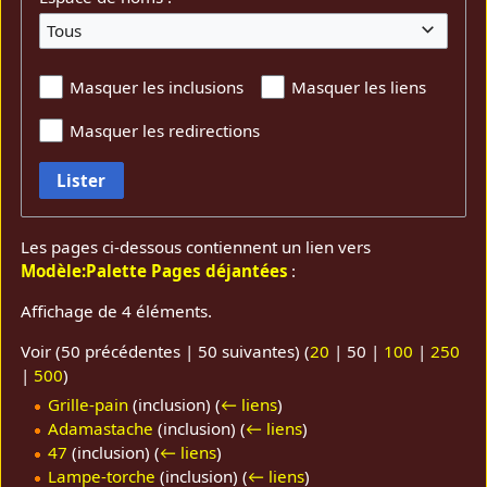
Tous
Masquer les inclusions
Masquer les liens
Masquer les redirections
Lister
Les pages ci-dessous contiennent un lien vers
Modèle:Palette Pages déjantées
:
Affichage de 4 éléments.
Voir (
50 précédentes
|
50 suivantes
) (
20
|
50
|
100
|
250
|
500
)
Grille-pain
(inclusion)
(
← liens
)
Adamastache
(inclusion)
(
← liens
)
47
(inclusion)
(
← liens
)
Lampe-torche
(inclusion)
(
← liens
)