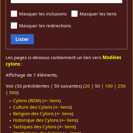
Masquer les inclusions
Masquer les liens
Masquer les redirections
Lister
Les pages ci-dessous contiennent un lien vers
Modèles
cylons
:
Affichage de 7 éléments.
Voir (
50 précédentes
|
50 suivantes
) (
20
|
50
|
100
|
250
|
500
)
Cylons (RDM)
(
← liens
)
Culture des Cylons
(
← liens
)
Religion des Cylons
(
← liens
)
Historique des Cylons
(
← liens
)
Tactiques des Cylons
(
← liens
)
Psychologie des Cylons
(
← liens
)