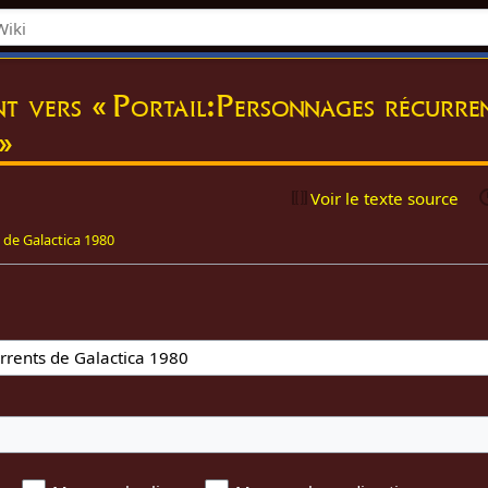
nt vers « Portail:Personnages récurre
»
Voir le texte source
 de Galactica 1980