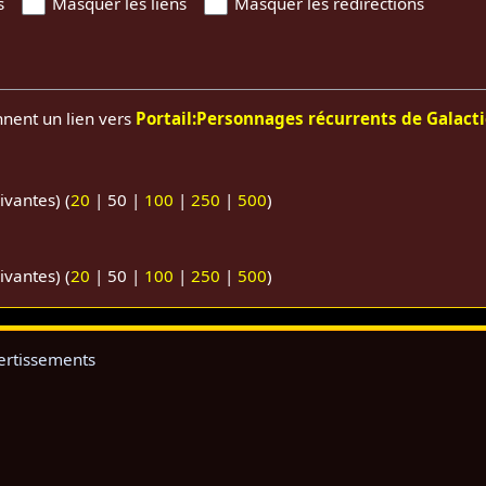
s
Masquer les liens
Masquer les redirections
nnent un lien vers
Portail:Personnages récurrents de Galact
ivantes
) (
20
|
50
|
100
|
250
|
500
)
ivantes
) (
20
|
50
|
100
|
250
|
500
)
ertissements