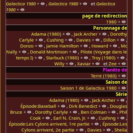
Galactica 1980
+
,
Galactica 1980
+
et
Galactica
1980
+
page de redirection
1980
+
Personnage de
Adama (1980)
+
,
Jack Archer
+
,
Dorothy
Carlyle
+
,
Cushing
+
,
Davies
+
,
Dillon
+
,
Donzo
+
,
Jamie Hamilton
+
,
Howard
+
,
Mc
Nally
+
,
Donald Mortinson
+
,
Pilote (Voyage dans le
temps I)
+
,
Starbuck (1980)
+
,
Troy (1980)
+
,
Willy
+
,
Xaviar
+
et
Zee
+
Planète de
Terre (1980)
+
Saison de
Saison 1 de Galactica 1980
+
Série
Adama (1980)
+
,
Jack Archer
+
,
Épisode:Baseball
+
,
Dirk Benedict
+
,
Douglas
Bruce
+
,
Dorothy Carlyle
+
,
Ben Colman
+
,
Phil
Cook
+
,
Earl N. Crain, Jr.
+
,
Cushing
+
,
Épisode:Les Cylons arrivent, 1re partie
+
,
Épisode:Les
Cylons arrivent, 2e partie
+
,
Davies
+
,
Sheila