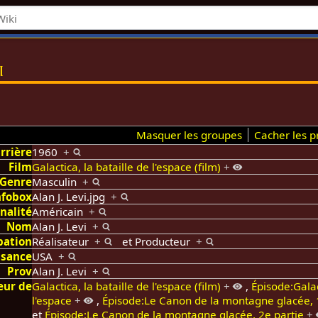
i
Masquer les groupes
Cacher les pr
rrière
1960
+
Film
Galactica, la bataille de l'espace (film)
+
Genre
Masculin
+
nfobox
Alan J. Levi.jpg
+
nalité
Américain
+
Nom
Alan J. Levi
+
pation
Réalisateur
+
et
Producteur
+
ssance
USA
+
Prov
Alan J. Levi
+
eur de
Galactica, la bataille de l'espace (film)
+
,
Épisode:Galac
l'espace
+
,
Épisode:Le Canon de la montagne glacée, 
et
Épisode:Le Canon de la montagne glacée, 2e partie
+