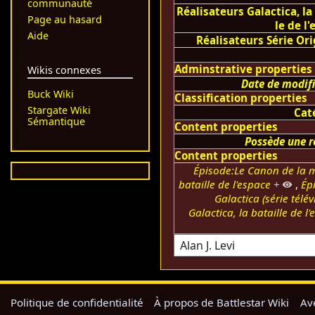
communauté
Réalisateurs Galactica, la
Page au hasard
le de l
Aide
Réalisateurs Série Ori
Adminstrative properties
Wikis connexes
Date de modif
Buck Wiki
Classification properties
Stargate Wiki
Cat
Sémantique
Content properties
Possède une r
Content properties
Épisode:Le Canon de la m
bataille de l'espace
+
,
Ép
Galactica (série télév
Galactica, la bataille de l'
Politique de confidentialité
À propos de Battlestar Wiki
Av