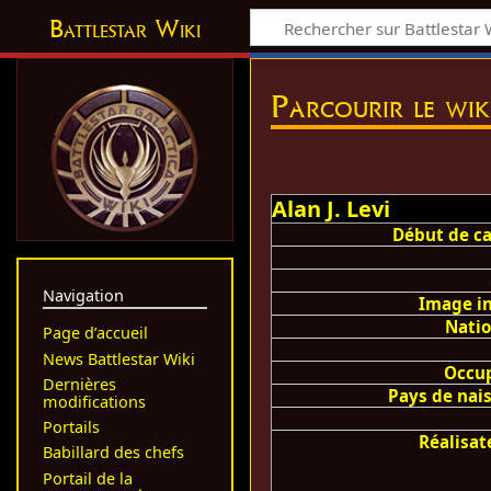
Battlestar Wiki
Parcourir le wik
Alan J. Levi
Début de ca
Navigation
Image i
Natio
Page d’accueil
News Battlestar Wiki
Occu
Dernières
Pays de nai
modifications
Portails
Réalisat
Babillard des chefs
Portail de la