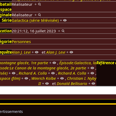
 batail
Réalisateur
+
'espace
ginale
Réalisateur
+
Série
Galactica (série télévisée)
+
ication
20:21:12, 16 juillet 2023
+
égorie
Personnes
equête
Alan J. Levi
+
et
Alan J. Levi
+
ontagne glacée, 1re partie
+
,
Épisode:Galactica, la
Référence 
isode:Le Canon de la montagne glacée, 2e partie
+
,
isée)
+
,
Richard A. Colla
+
,
Richard A. Colla
+
,
espace (film)
+
,
Winrich Kolbe
+
,
Christian I. Nyby
II
+
et
Donald Bellisario
+
ertissements