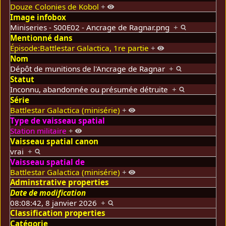
Douze Colonies de Kobol
+
Image infobox
Miniseries - S00E02 - Ancrage de Ragnar.png
+
Mentionné dans
Épisode:Battlestar Galactica, 1re partie
+
Nom
Dépôt de munitions de l'Ancrage de Ragnar
+
Statut
Inconnu, abandonnée ou présumée détruite
+
Série
Battlestar Galactica (minisérie)
+
Type de vaisseau spatial
Station militaire
+
Vaisseau spatial canon
vrai
+
Vaisseau spatial de
Battlestar Galactica (minisérie)
+
Adminstrative properties
Date de modification
08:08:42, 8 janvier 2026
+
Classification properties
Catégorie