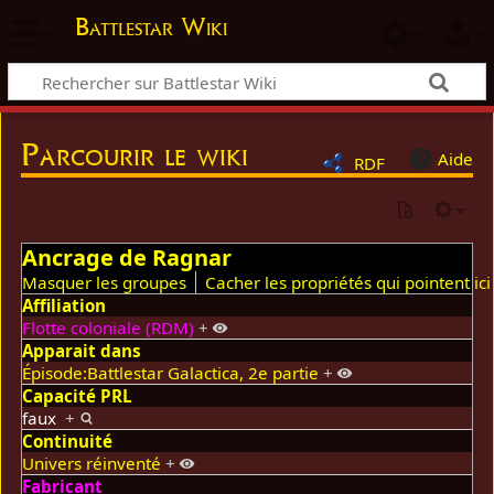
Battlestar Wiki
Parcourir le wiki
Aide
RDF
Ancrage de Ragnar
Masquer les groupes
Cacher les propriétés qui pointent ici
Affiliation
Flotte coloniale (RDM)
+
Apparait dans
Épisode:Battlestar Galactica, 2e partie
+
Capacité PRL
faux
+
Continuité
Univers réinventé
+
Fabricant