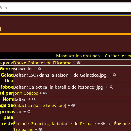
i
Masquer les groupes
Cacher les pr
Espèce
Douze Colonies de l'Homme
+
Genre
Masculin
+
 Galac
Baltar (LSO) dans la saison 1 de Galactica.jpg
+
tica
nfobox
Baltar (Galactica, la bataille de l'espace).jpg
+
té par
John Colicos
+
Nom
Baltar
+
age de
Galactica (série télévisée)
+
princi
vrai
+
pale
ire de
Épisode:Galactica, la bataille de l'espace
+
et
Épisode
1re partie
+