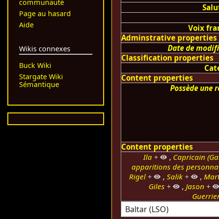
communauté
Salu
Page au hasard
Aide
Voix fra
Adminstrative properties
Date de modif
Wikis connexes
Classification properties
Buck Wiki
Cat
Stargate Wiki
Content properties
Sémantique
Possède une r
Content properties
Ila
+
,
Capricain (Gal
apparitions des personna
Rigel
+
,
Salik
+
,
Mart
Giles
+
,
Jason
+
Guerrie