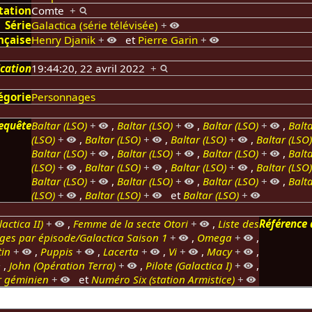
tation
Comte
+
Série
Galactica (série télévisée)
+
nçaise
Henry Djanik
+
et
Pierre Garin
+
ication
19:44:20, 22 avril 2022
+
égorie
Personnages
equête
Baltar (LSO)
+
,
Baltar (LSO)
+
,
Baltar (LSO)
+
,
Balta
(LSO)
+
,
Baltar (LSO)
+
,
Baltar (LSO)
+
,
Baltar (LSO
Baltar (LSO)
+
,
Baltar (LSO)
+
,
Baltar (LSO)
+
,
Balta
(LSO)
+
,
Baltar (LSO)
+
,
Baltar (LSO)
+
,
Baltar (LSO
Baltar (LSO)
+
,
Baltar (LSO)
+
,
Baltar (LSO)
+
,
Balta
(LSO)
+
,
Baltar (LSO)
+
et
Baltar (LSO)
+
actica II)
+
,
Femme de la secte Otori
+
,
Liste des
Référence 
ges par épisode/Galactica Saison 1
+
,
Omega
+
,
in
+
,
Puppis
+
,
Lacerta
+
,
Vi
+
,
Macy
+
,
,
John (Opération Terra)
+
,
Pilote (Galactica I)
+
,
r géminien
+
et
Numéro Six (station Armistice)
+