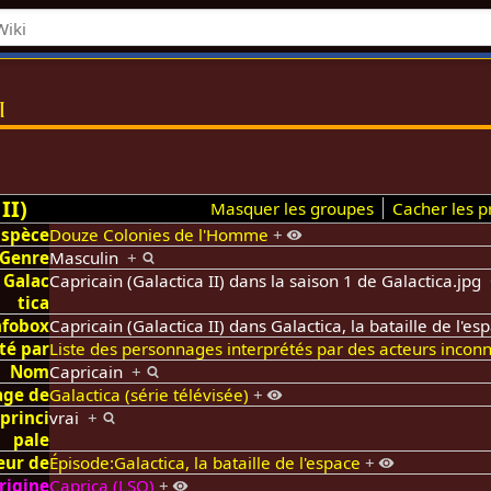
i
II)
Masquer les groupes
Cacher les pr
Espèce
Douze Colonies de l'Homme
+
Genre
Masculin
+
 Galac
Capricain (Galactica II) dans la saison 1 de Galactica.jpg
tica
nfobox
Capricain (Galactica II) dans Galactica, la bataille de l'e
té par
Liste des personnages interprétés par des acteurs incon
Nom
Capricain
+
age de
Galactica (série télévisée)
+
princi
vrai
+
pale
eur de
Épisode:Galactica, la bataille de l'espace
+
rigine
Caprica (LSO)
+