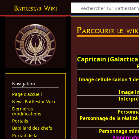
Battlestar Wiki
Parcourir le wik
Capricain (Galactica 
Image cellule saison 1 de
Navigation
Image i
Page d’accueil
Interpré
News Battlestar Wiki
Dernières
Personn
modifications
Personnage de la réalité 
Portails
Babillard des chefs
Personnage min
Portail de la
Planète d'o