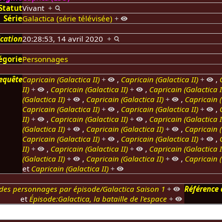
Statut
Vivant
+
Série
Galactica (série télévisée)
+
ication
20:28:53, 14 avril 2020
+
égorie
Personnages
equête
Capricain (Galactica II)
+
,
Capricain (Galactica II)
+
,
II)
+
,
Capricain (Galactica II)
+
,
Capricain (Galactica I
(Galactica II)
+
,
Capricain (Galactica II)
+
,
Capricain (
Capricain (Galactica II)
+
,
Capricain (Galactica II)
+
,
II)
+
,
Capricain (Galactica II)
+
,
Capricain (Galactica I
(Galactica II)
+
,
Capricain (Galactica II)
+
,
Capricain (
Capricain (Galactica II)
+
,
Capricain (Galactica II)
+
,
II)
+
,
Capricain (Galactica II)
+
,
Capricain (Galactica I
(Galactica II)
+
,
Capricain (Galactica II)
+
,
Capricain (
et
Capricain (Galactica II)
+
s des personnages par épisode/Galactica Saison 1
+
Référence 
et
Épisode:Galactica, la bataille de l'espace
+