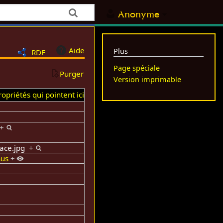
Anonyme
Aide
Plus
RDF
Page spéciale
Purger
Version imprimable
opriétés qui pointent ici
+
space.jpg
+
nus
+