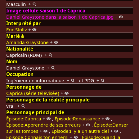
Masculin
+
Image cellule saison 1 de Caprica
Daniel Graystone dans la saison 1 de Caprica.jpg
+
Interprété par
Eric Stoltz
+
Marié à
Amanda Graystone
+
Nationalité
Capricain (RDM)
+
Nom
Daniel Graystone
+
Occupation
Ingénieur en informatique
+
et
PDG
+
Personnage de
Caprica (série télévisée)
+
Personnage de la réalité principale
vrai
+
Personnage principal de
Épisode:Caprica
+
,
Épisode:Renaissance
+
,
Épisode:Apprendre de ses erreurs
+
,
Épisode:Danser
sur les tombes
+
,
Épisode:Il y a un autre ciel
+
,
Épisode:Connais ton ennemi
+
,
Épisode:Quand la