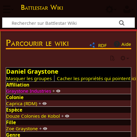
Battlestar Wiki
Parcourir le wiki
Aide
RDF
Daniel Graystone
Masquer les groupes
Cacher les propriétés qui pointent ici
Affiliation
Graystone Industries
+
Colonie
Caprica (RDM)
+
Espèce
Douze Colonies de Kobol
+
Fille
Zoe Graystone
+
Genre