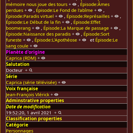
mémoire nous joue des tours
+
,
Épisode:Âmes
perdues
+
,
Épisode:Le Fond de l'abîme
+
,
Épisode:Paradis virtuel
+
,
Épisode:Représailles
+
,
Épisode:Le Début de la fin
+
,
Épisode:Effet
boomerang
+
,
Épisode:La Marque de passage
+
,
Épisode:Naissance des paradis
+
,
Épisode:Sort
funeste
+
,
Épisode:L'Apothéose
+
et
Épisode:Le
sang coule
+
Planète d'origine
Caprica (RDM)
+
Salutation
Docteur
+
Série
Caprica (série télévisée)
+
Voix française
Jean-François Vlérick
+
Adminstrative properties
Date de modification
19:52:20, 1 avril 2021
+
Classification properties
Catégorie
Personnages