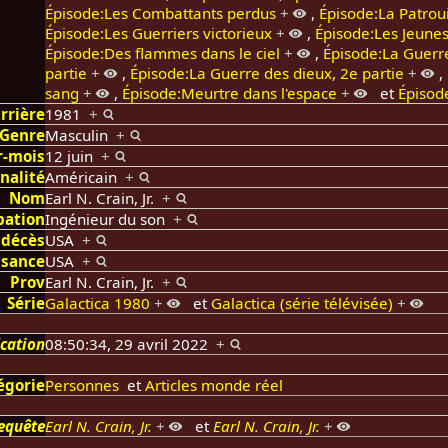
Épisode:Les Combattants perdus
+
,
Épisode:La Patroui
Épisode:Les Guerriers victorieux
+
,
Épisode:Les Jeunes
Épisode:Des flammes dans le ciel
+
,
Épisode:La Guerre
partie
+
,
Épisode:La Guerre des dieux, 2e partie
+
,
sang
+
,
Épisode:Meurtre dans l'espace
+
et
Épisod
arrière
1981
+
Genre
Masculin
+
r-mois
12 juin
+
nalité
Américain
+
Nom
Earl N. Crain, Jr.
+
pation
Ingénieur du son
+
 décès
USA
+
ssance
USA
+
Prov
Earl N. Crain, Jr.
+
Série
Galactica 1980
+
et
Galactica (série télévisée)
+
ication
08:50:34, 29 avril 2022
+
égorie
Personnes
et
Articles monde réel
equête
Earl N. Crain, Jr.
+
et
Earl N. Crain, Jr.
+