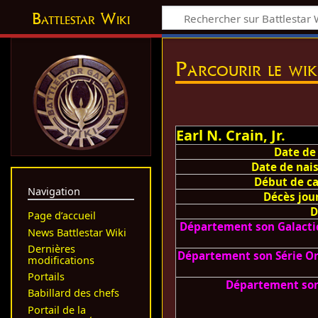
Battlestar Wiki
Parcourir le wik
Earl N. Crain, Jr.
Date de
Date de nai
Début de ca
Navigation
Décès jou
D
Page d’accueil
Département son Galacti
News Battlestar Wiki
Dernières
Département son Série Or
modifications
Portails
Département so
Babillard des chefs
Portail de la