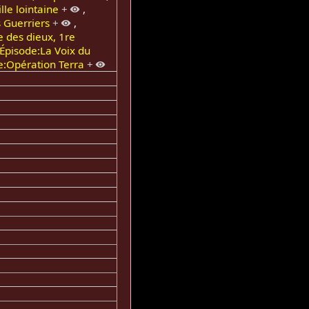
lle lointaine
+
,
 Guerriers
+
,
 des dieux, 1re
Épisode:La Voix du
e:Opération Terra
+