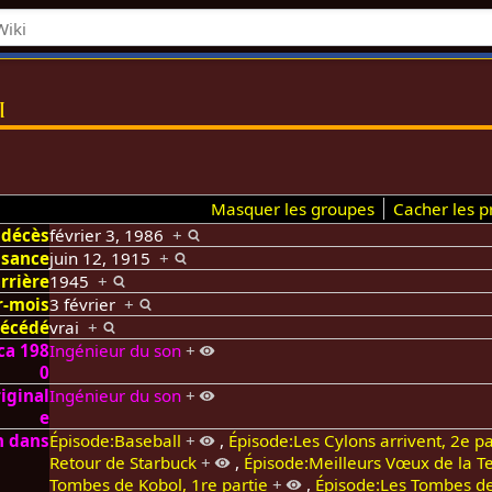
i
Masquer les groupes
Cacher les pr
 décès
février 3, 1986
+
ssance
juin 12, 1915
+
rrière
1945
+
r-mois
3 février
+
écédé
vrai
+
ca 198
Ingénieur du son
+
0
iginal
Ingénieur du son
+
e
n dans
Épisode:Baseball
+
,
Épisode:Les Cylons arrivent, 2e pa
Retour de Starbuck
+
,
Épisode:Meilleurs Vœux de la T
Tombes de Kobol, 1re partie
+
,
Épisode:Les Tombes de