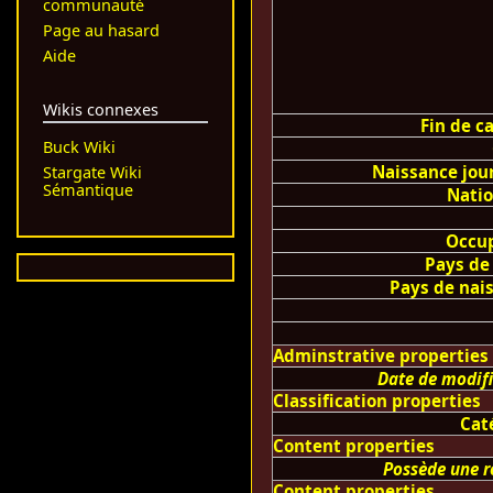
communauté
Page au hasard
Aide
Wikis connexes
Fin de c
Buck Wiki
Naissance jou
Stargate Wiki
Sémantique
Natio
Occu
Pays de
Pays de nai
Adminstrative properties
Date de modif
Classification properties
Cat
Content properties
Possède une r
Content properties