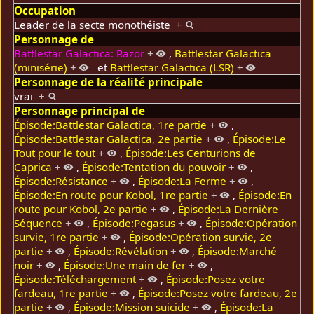
Occupation
Leader de la secte monothéiste
+
Personnage de
Battlestar Galactica: Razor
+
,
Battlestar Galactica
(minisérie)
+
et
Battlestar Galactica (LSR)
+
Personnage de la réalité principale
vrai
+
Personnage principal de
Épisode:Battlestar Galactica, 1re partie
+
,
Épisode:Battlestar Galactica, 2e partie
+
,
Épisode:Le
Tout pour le tout
+
,
Épisode:Les Centurions de
Caprica
+
,
Épisode:Tentation du pouvoir
+
,
Épisode:Résistance
+
,
Épisode:La Ferme
+
,
Épisode:En route pour Kobol, 1re partie
+
,
Épisode:En
route pour Kobol, 2e partie
+
,
Épisode:La Dernière
Séquence
+
,
Épisode:Pegasus
+
,
Épisode:Opération
survie, 1re partie
+
,
Épisode:Opération survie, 2e
partie
+
,
Épisode:Révélation
+
,
Épisode:Marché
noir
+
,
Épisode:Une main de fer
+
,
Épisode:Téléchargement
+
,
Épisode:Posez votre
fardeau, 1re partie
+
,
Épisode:Posez votre fardeau, 2e
partie
+
,
Épisode:Mission suicide
+
,
Épisode:La