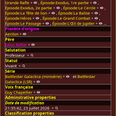
Grande Rafle
+
,
Épisode:Exodus, 1re partie
+
,
Épisode:Exodus, 2e partie
+
,
Épisode:Le Cercle
+
,
Épisode:La Tête de lion
+
,
Épisode:La Balise
+
,
Épisode:Héros
+
,
Épisode:Le Grand Combat
+
,
Épisode:Le Passage
+
,
Épisode:L'Œil de Jupiter
+
...
Planète d'origine
Aerilon
+
Père
Julius Baltar
+
Salutation
Professeur
+
Statut
Vivant
+
Série
Battlestar Galactica (minisérie)
+
et
Battlestar
Galactica (LSR)
+
Voix française
Guy Chapellier
+
Adminstrative properties
Date de modification
21:35:42, 23 juillet 2026
+
Classification properties