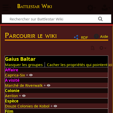
Battlestar Wiki
Parcourir le wiki
Aide
RDF
Gaius Baltar
Masquer les groupes
Cacher les propriétés qui pointent ici
Affaire
Caprica-Six
+
A visité
Marché de Riverwalk
+
Colonie
Aerilon
+
Espèce
Douze Colonies de Kobol
+
Film