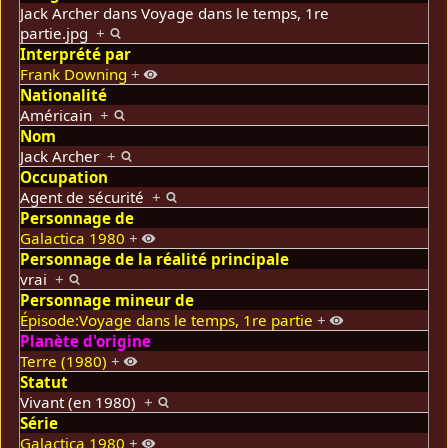
Jack Archer dans Voyage dans le temps, 1re
partie.jpg
+
Interprété par
Frank Downing
+
Nationalité
Américain
+
Nom
Jack Archer
+
Occupation
Agent de sécurité
+
Personnage de
Galactica 1980
+
Personnage de la réalité principale
vrai
+
Personnage mineur de
Épisode:Voyage dans le temps, 1re partie
+
Planète d'origine
Terre (1980)
+
Statut
Vivant (en 1980)
+
Série
Galactica 1980
+