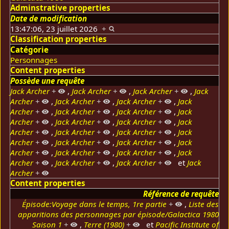
Adminstrative properties
Date de modification
13:47:06, 23 juillet 2026
+
Classification properties
Catégorie
Personnages
Content properties
Possède une requête
Jack Archer
+
,
Jack Archer
+
,
Jack Archer
+
,
Jack
Archer
+
,
Jack Archer
+
,
Jack Archer
+
,
Jack
Archer
+
,
Jack Archer
+
,
Jack Archer
+
,
Jack
Archer
+
,
Jack Archer
+
,
Jack Archer
+
,
Jack
Archer
+
,
Jack Archer
+
,
Jack Archer
+
,
Jack
Archer
+
,
Jack Archer
+
,
Jack Archer
+
,
Jack
Archer
+
,
Jack Archer
+
,
Jack Archer
+
,
Jack
Archer
+
,
Jack Archer
+
,
Jack Archer
+
et
Jack
Archer
+
Content properties
Référence de requête
Épisode:Voyage dans le temps, 1re partie
+
,
Liste des
apparitions des personnages par épisode/Galactica 1980
Saison 1
+
,
Terre (1980)
+
et
Pacific Institute of