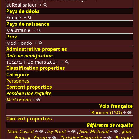
et
Réalisateur
+
Pays de décès
France
+
Pays de naissance
Mauritanie
+
Prov
Med Hondo
+
Adminstrative properties
Date de modification
13:27:21, 25 mars 2021
+
Classification properties
Catégorie
Personnes
Content properties
Possède une requête
Med Hondo
+
Voix française
Boomer (LSO)
+
Content properties
Référence de requête
Marc Cassot
+
,
Isy Pront
+
,
Jean Michaud
+
,
Jean-
François Poron
+
,
Christine Delaroche
+
,
Bernard