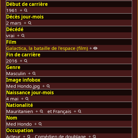
Début de carrière
1961
+
Décès jour-mois
2 mars
+
Décédé
vrai
+
Film
Galactica, la bataille de l'espace (film)
+
Fin de carrière
2016
+
Genre
Masculin
+
Image infobox
Med Hondo.jpg
+
Naissance jour-mois
4 mai
+
Nationalité
Mauritanien
+
et
Français
+
Nom
Med Hondo
+
Occupation
Acteur
+
,
Comédien de doublage
+