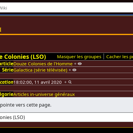
i
 Colonies (LSO)
Masquer les groupes
Cacher les pr
article
Douze Colonies de l'Homme
+
Série
Galactica (série télévisée)
+
ication
18:02:00, 11 avril 2020
+
égorie
Articles in-universe généraux
pointe vers cette page.