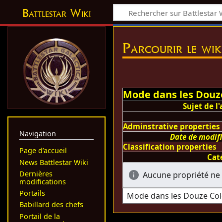
Battlestar Wiki
Parcourir le wik
Mode dans les Douze
Sujet de l'
Adminstrative properties
Navigation
Date de modif
Classification properties
Page d’accueil
Cat
News Battlestar Wiki
Dernières
Aucune propriété ne 
modifications
Portails
Babillard des chefs
Portail de la